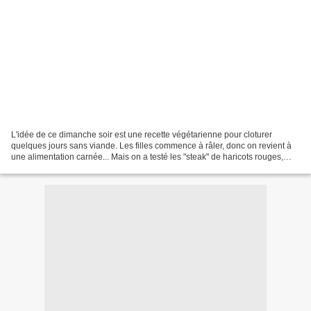
L'idée de ce dimanche soir est une recette végétarienne pour cloturer
quelques jours sans viande. Les filles commence à râler, donc on revient à
une alimentation carnée... Mais on a testé les "steak" de haricots rouges,
sans succès auprès de celle qui...