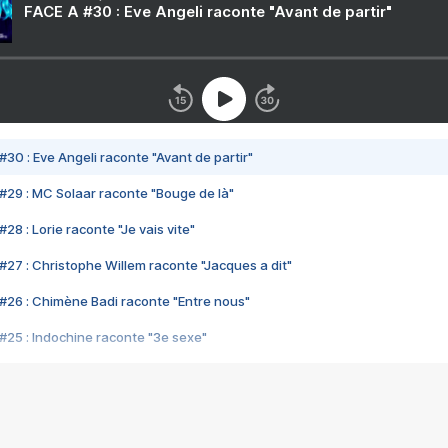
FACE A #30 : Eve Angeli raconte "Avant de partir"
#30 : Eve Angeli raconte "Avant de partir"
#29 : MC Solaar raconte "Bouge de là"
28 : Lorie raconte "Je vais vite"
#27 : Christophe Willem raconte "Jacques a dit"
#26 : Chimène Badi raconte "Entre nous"
#25 : Indochine raconte "3e sexe"
#24 : Zaho raconte "C'est chelou"
#23 : Patrick Bruel raconte "Au café des délices"
#22 : Kyo raconte "Le chemin"