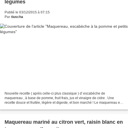
légumes
Publié le 03/12/2015 à 07:15
Par
tiuscha
Nouvelle recette ( après celle-ci plus classique ) d' escabèche de
maquereau , à base de pomme, fruit frais, jus et vinaigre de cidre . Une
recette douce et fruitée, légère et digeste, et bon marché ! Le maquereau est
ferme et fondant en bouche, les saveurs...
Maquereau mariné au citron vert, raisin blanc en