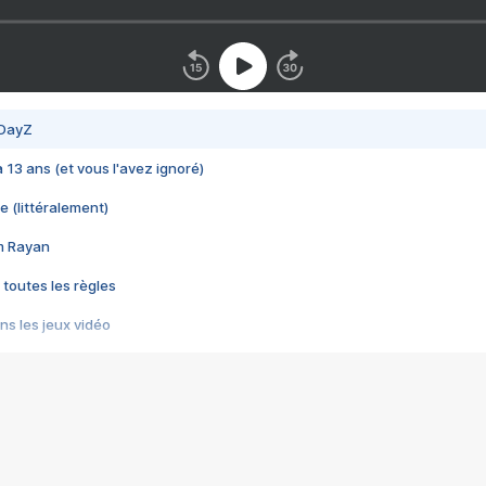
 DayZ
 a 13 ans (et vous l'avez ignoré)
e (littéralement)
im Rayan
 toutes les règles
s les jeux vidéo
us choquant de Rockstar ? - Le scandale BULLY
e plus moche de Steam
du RÊVE tourne au CAUCHEMAR
pendant 8 heures