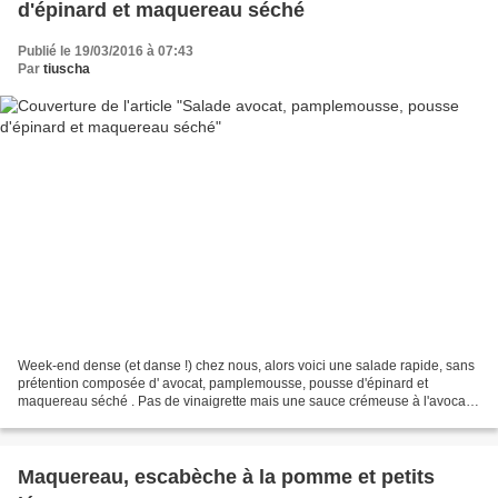
d'épinard et maquereau séché
Publié le 19/03/2016 à 07:43
Par
tiuscha
Week-end dense (et danse !) chez nous, alors voici une salade rapide, sans
prétention composée d' avocat, pamplemousse, pousse d'épinard et
maquereau séché . Pas de vinaigrette mais une sauce crémeuse à l'avocat,
un peu comme ici mais à base de jus de...
Maquereau, escabèche à la pomme et petits