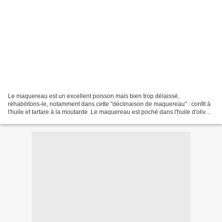
Le maquereau est un excellent poisson mais bien trop délaissé,
réhabilitons-le, notamment dans cette "déclinaison de maquereau" : confit à
l'huile et tartare à la moutarde .Le maquereau est poché dans l'huile d'olive à
basse température. Le tartare est...