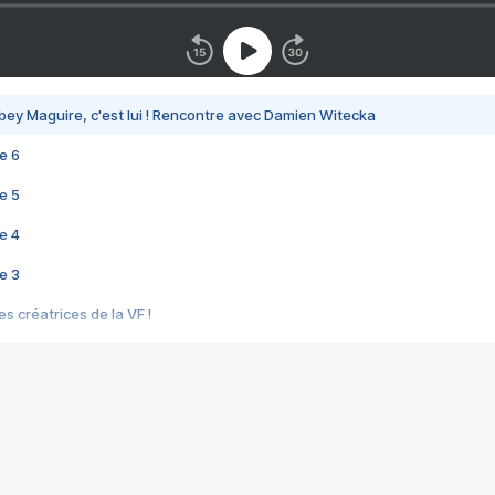
bey Maguire, c'est lui ! Rencontre avec Damien Witecka
e 6
e 5
e 4
e 3
s créatrices de la VF !
e 2
e 1
e Mektoub My Love arrive enfin ! Rencontre avec Shaïn Boumedine et Sal
i : après Toni en famille