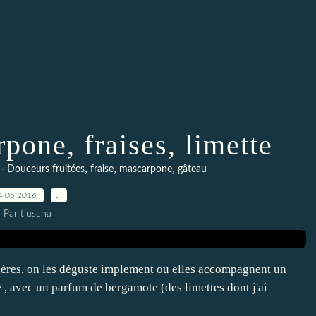
pone, fraises, limette
,
,
,
 - Douceurs fruitées
fraise
mascarpone
gâteau
4.05.2016
…
Par tiuscha
chères, on les déguste implement ou elles accompagnent un
 avec un parfum de bergamote (des limettes dont j'ai