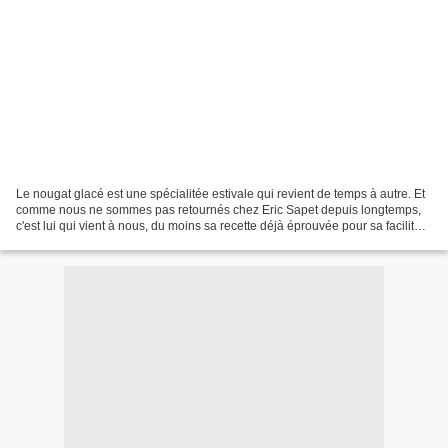
Le nougat glacé est une spécialitée estivale qui revient de temps à autre. Et
comme nous ne sommes pas retournés chez Eric Sapet depuis longtemps,
c'est lui qui vient à nous, du moins sa recette déjà éprouvée pour sa facilité
... Cette fois j'ai préparé...