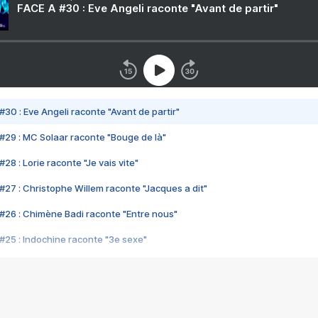
FACE A #30 : Eve Angeli raconte "Avant de partir"
#30 : Eve Angeli raconte "Avant de partir"
#29 : MC Solaar raconte "Bouge de là"
28 : Lorie raconte "Je vais vite"
#27 : Christophe Willem raconte "Jacques a dit"
#26 : Chimène Badi raconte "Entre nous"
#25 : Indochine raconte "3e sexe"
#24 : Zaho raconte "C'est chelou"
#23 : Patrick Bruel raconte "Au café des délices"
#22 : Kyo raconte "Le chemin"