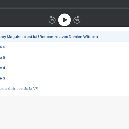
bey Maguire, c'est lui ! Rencontre avec Damien Witecka
e 6
e 5
e 4
e 3
s créatrices de la VF !
e 2
e 1
e Mektoub My Love arrive enfin ! Rencontre avec Shaïn Boumedine et Sal