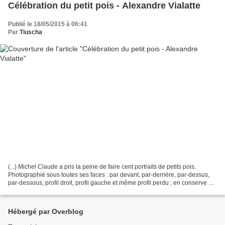
Célébration du petit pois - Alexandre Vialatte
Publié le 18/05/2015 à 06:41
Par
Tiuscha
(...) Michel Claude a pris la peine de faire cent portraits de petits pois.
Photographié sous toutes ses faces : par devant, par-derrière, par-dessus,
par-dessous, profil droit, profil gauche et même profil perdu ; en conserve et
à la française ; coupe,...
Hébergé par Overblog