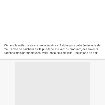
Même si la météo reste encore incertaine et fraîche pour cette fin du mois de
mai, l'envie de fraîcheur est la plus forte. Du vert, du croquant, des saveurs
franches mais harmonieuses. Voici, en toute simplicité, une salade de petits
pois et fèves, pamplemousse,...