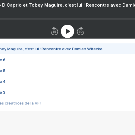
 DiCaprio et Tobey Maguire, c'est lui ! Rencontre avec Dam
bey Maguire, c'est lui ! Rencontre avec Damien Witecka
e 6
e 5
e 4
e 3
s créatrices de la VF !
e 2
e 1