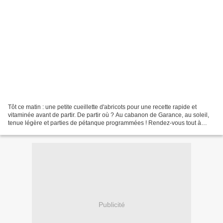
Tôt ce matin : une petite cueillette d'abricots pour une recette rapide et
vitaminée avant de partir. De partir où ? Au cabanon de Garance, au soleil,
tenue légère et parties de pétanque programmées ! Rendez-vous tout à
l'heure à Cavaillon avec quelques...
Publicité