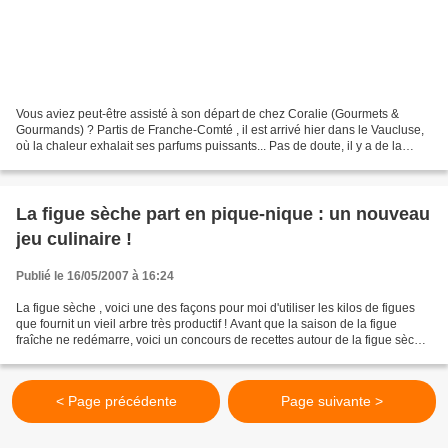
Vous aviez peut-être assisté à son départ de chez Coralie (Gourmets &
Gourmands) ? Partis de Franche-Comté , il est arrivé hier dans le Vaucluse,
où la chaleur exhalait ses parfums puissants... Pas de doute, il y a de la
nourriture là-dedans ! En ouvrant,...
La figue sèche part en pique-nique : un nouveau
jeu culinaire !
Publié le 16/05/2007 à 16:24
La figue sèche , voici une des façons pour moi d'utiliser les kilos de figues
que fournit un vieil arbre très productif ! Avant que la saison de la figue
fraîche ne redémarre, voici un concours de recettes autour de la figue sèche
. Les trois premières...
< Page précédente
Page suivante >