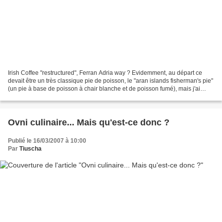
Irish Coffee "restructured", Ferran Adria way ? Evidemment, au départ ce
devait être un très classique pie de poisson, le "aran islands fisherman's pie"
(un pie à base de poisson à chair blanche et de poisson fumé), mais j'ai
disposé de peu de temps ce...
Ovni culinaire... Mais qu'est-ce donc ?
Publié le 16/03/2007 à 10:00
Par
Tiuscha