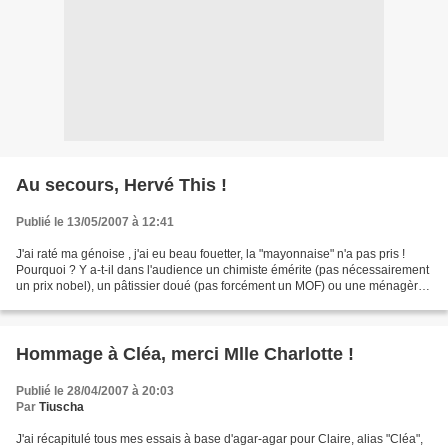
Au secours, Hervé This !
Publié le 13/05/2007 à 12:41
J'ai raté ma génoise , j'ai eu beau fouetter, la "mayonnaise" n'a pas pris !
Pourquoi ? Y a-t-il dans l'audience un chimiste émérite (pas nécessairement
un prix nobel), un pâtissier doué (pas forcément un MOF) ou une ménagère
de moins de 50 ans (si c'est...
Hommage à Cléa, merci Mlle Charlotte !
Publié le 28/04/2007 à 20:03
Par
Tiuscha
J'ai récapitulé tous mes essais à base d'agar-agar pour Claire, alias "Cléa",