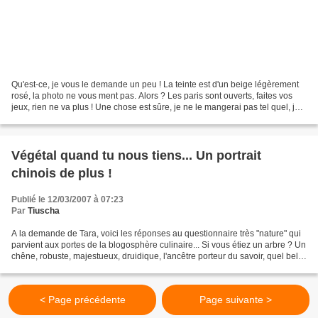
Qu'est-ce, je vous le demande un peu ! La teinte est d'un beige légèrement
rosé, la photo ne vous ment pas. Alors ? Les paris sont ouverts, faites vos
jeux, rien ne va plus ! Une chose est sûre, je ne le mangerai pas tel quel, je
le cuisinerai...
Végétal quand tu nous tiens... Un portrait
chinois de plus !
Publié le 12/03/2007 à 07:23
Par
Tiuscha
A la demande de Tara, voici les réponses au questionnaire très "nature" qui
parvient aux portes de la blogosphère culinaire... Si vous étiez un arbre ? Un
chêne, robuste, majestueux, druidique, l'ancêtre porteur du savoir, quel bel
arbre ! Un arbuste...
< Page précédente
Page suivante >