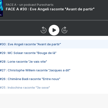
FACE A - un podcast Purecharts
FACE A #30 : Eve Angeli raconte "Avant de partir"
#30 : Eve Angeli raconte "Avant de partir"
#29 : MC Solaar raconte "Bouge de là"
28 : Lorie raconte "Je vais vite"
#27 : Christophe Willem raconte "Jacques a dit"
#26 : Chimène Badi raconte "Entre nous"
#25 : Indochine raconte "3e sexe"
#24 : Zaho raconte "C'est chelou"
#23 : Patrick Bruel raconte "Au café des délices"