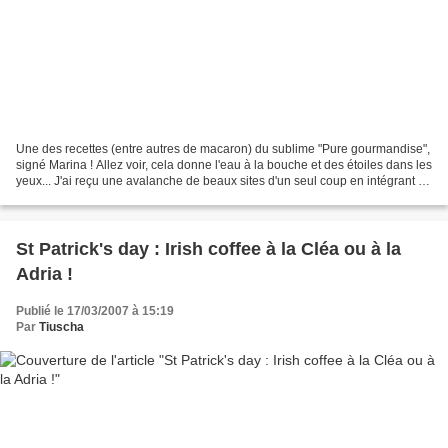
Une des recettes (entre autres de macaron) du sublime "Pure gourmandise",
signé Marina ! Allez voir, cela donne l'eau à la bouche et des étoiles dans les
yeux... J'ai reçu une avalanche de beaux sites d'un seul coup en intégrant la
blogosphère il y a...
St Patrick's day : Irish coffee à la Cléa ou à la
Adria !
Publié le 17/03/2007 à 15:19
Par
Tiuscha