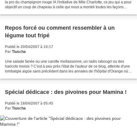
la pro du champignon rouge !A l'initiative de Mlle Charlotte, ce jeu qui a pour
objectif un coup de chapeau à celle qui nous a montré toutes les façons
d'utiliser (mieux) l'agar-agar....
Repos forcé ou comment ressembler à un
légume tout fripé
Publié le 20/04/2007 à 10:17
Par
Tiuscha
Une salade fanée ou une carotte mollassonne, un radis rabougri ou des
haricots moisis ? C'est à peu près l'état de l'auteur de ce blog, atteinte d'une
lombalgie aigüe sans précédent dans les annales de l'hôpital d'Orange où
j'ai atterri hier dans la nuit...
Spécial dédicace : des pivoines pour Mamina !
Publié le 18/04/2007 à 05:45
Par
Tiuscha