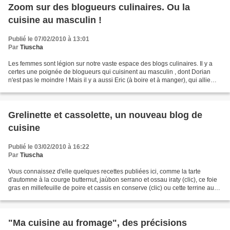
Zoom sur des blogueurs culinaires. Ou la
cuisine au masculin !
Publié le 07/02/2010 à 13:01
Par
Tiuscha
Les femmes sont légion sur notre vaste espace des blogs culinaires. Il y a
certes une poignée de blogueurs qui cuisinent au masculin , dont Dorian
n'est pas le moindre ! Mais il y a aussi Eric (à boire et à manger), qui allie
talent culinaire et expertise...
Grelinette et cassolette, un nouveau blog de
cuisine
Publié le 03/02/2010 à 16:22
Par
Tiuscha
Vous connaissez d'elle quelques recettes publiées ici, comme la tarte
d'automne à la courge butternut, jaùbon serrano et ossau iraty (clic), ce foie
gras en millefeuille de poire et cassis en conserve (clic) ou cette terrine au
caviar végétal (clic)....
"Ma cuisine au fromage", des précisions