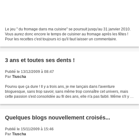
Le jeu " du fromage dans ma cuisine" se poursuit jusqu'au 31 janvier 2010.
Vous aurez donc encore le temps de cuisiner au fromage après les fêtes !
Pour les recettes c'est toujours ici qu'il faut laisser un commentaire.
3 ans et toutes ses dents !
Publié le 13/12/2009 à 08:47
Par
Tiuscha
Pourvu que ça dure ! Il y a trois ans, je me lançais dans l'aventure
bloguesque, sans trop savoir, sans même trop connaître cet univers, mais
cette passion s'est consolidée au fil des ans, elle n'a pas faibli. Même s'il y a
des hauts et des bas, des baisses...
Quelques blogs nouvellement croisés...
Publié le 15/11/2009 à 15:46
Par
Tiuscha