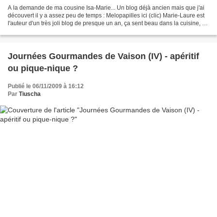
A la demande de ma cousine Isa-Marie... Un blog déjà ancien mais que j'ai
découvert il y a assez peu de temps : Melopapilles ici (clic) Marie-Laure est
l'auteur d'un très joli blog de presque un an, ça sent beau dans la cuisine, où
l'esthétique est aussi...
Journées Gourmandes de Vaison (IV) - apéritif
ou pique-nique ?
Publié le 06/11/2009 à 16:12
Par
Tiuscha