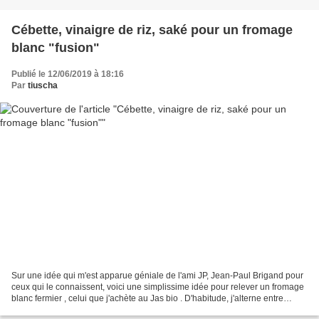
Cébette, vinaigre de riz, saké pour un fromage
blanc "fusion"
Publié le 12/06/2019 à 18:16
Par
tiuscha
Sur une idée qui m'est apparue géniale de l'ami JP, Jean-Paul Brigand pour
ceux qui le connaissent, voici une simplissime idée pour relever un fromage
blanc fermier , celui que j'achète au Jas bio . D'habitude, j'alterne entre
sel/poivre et miel, version...