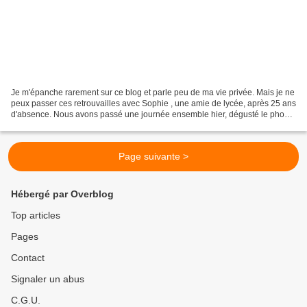
Je m'épanche rarement sur ce blog et parle peu de ma vie privée. Mais je ne
peux passer ces retrouvailles avec Sophie , une amie de lycée, après 25 ans
d'absence. Nous avons passé une journée ensemble hier, dégusté le pho
cuisiné à 4 mains avec Bich-Trân...
Page suivante >
Hébergé par Overblog
Top articles
Pages
Contact
Signaler un abus
C.G.U.