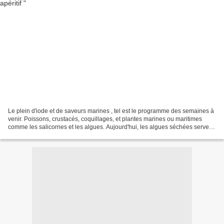
Le plein d'iode et de saveurs marines , tel est le programme des semaines à
venir. Poissons, crustacés, coquillages, et plantes marines ou maritimes
comme les salicornes et les algues. Aujourd'hui, les algues séchées servent
de base à un condiment d'inspiration...