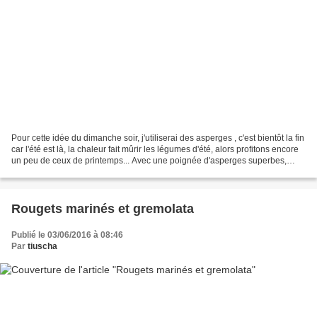
Pour cette idée du dimanche soir, j'utiliserai des asperges , c'est bientôt la fin
car l'été est là, la chaleur fait mûrir les légumes d'été, alors profitons encore
un peu de ceux de printemps... Avec une poignée d'asperges superbes,
nous avons mangé...
Rougets marinés et gremolata
Publié le 03/06/2016 à 08:46
Par
tiuscha