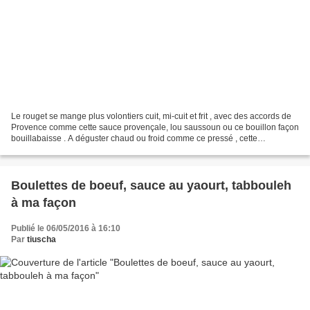
Le rouget se mange plus volontiers cuit, mi-cuit et frit , avec des accords de
Provence comme cette sauce provençale, lou saussoun ou ce bouillon façon
bouillabaisse . A déguster chaud ou froid comme ce pressé , cette
escabèche et ces "rillettes" , il...
Boulettes de boeuf, sauce au yaourt, tabbouleh
à ma façon
Publié le 06/05/2016 à 16:10
Par
tiuscha