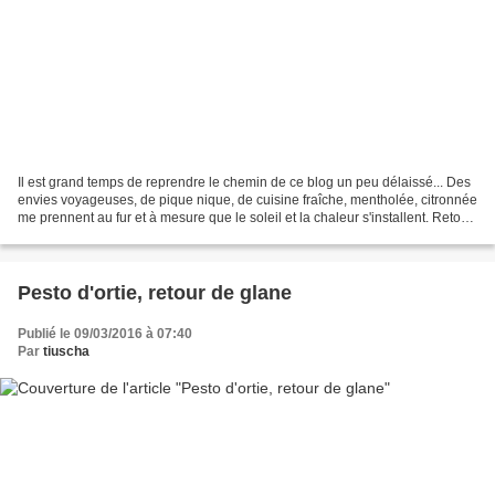
Il est grand temps de reprendre le chemin de ce blog un peu délaissé... Des
envies voyageuses, de pique nique, de cuisine fraîche, mentholée, citronnée
me prennent au fur et à mesure que le soleil et la chaleur s'installent. Retour
tranquille, simple...
Pesto d'ortie, retour de glane
Publié le 09/03/2016 à 07:40
Par
tiuscha