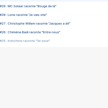
#29 : MC Solaar raconte "Bouge de là"
28 : Lorie raconte "Je vais vite"
#27 : Christophe Willem raconte "Jacques a dit"
#26 : Chimène Badi raconte "Entre nous"
#25 : Indochine raconte "3e sexe"
#24 : Zaho raconte "C'est chelou"
#23 : Patrick Bruel raconte "Au café des délices"
#22 : Kyo raconte "Le chemin"
#21 : Nolwenn Leroy raconte "Cassé"
#20 : Patrick Hernandez raconte "Born to be alive"
#19 : Lorie raconte "Près de moi"
#18 : Michael Jones raconte "A nos actes manqués" (avec Jean-Jacque