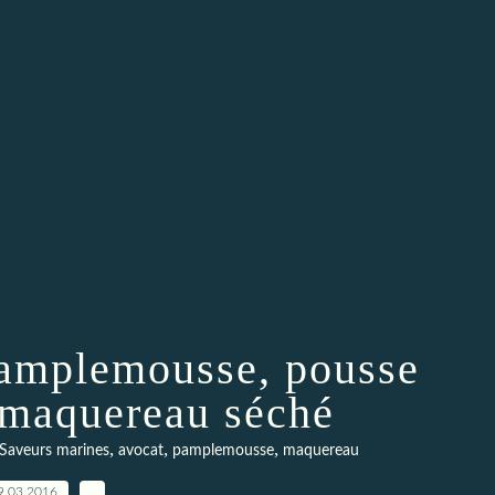
pamplemousse, pousse
t maquereau séché
,
,
,
 Saveurs marines
avocat
pamplemousse
maquereau
9.03.2016
…