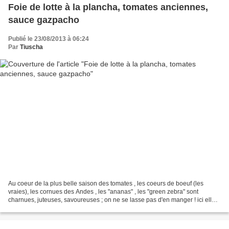
Foie de lotte à la plancha, tomates anciennes,
sauce gazpacho
Publié le 23/08/2013 à 06:24
Par
Tiuscha
Au coeur de la plus belle saison des tomates , les coeurs de boeuf (les
vraies), les cornues des Andes , les "ananas" , les "green zebra" sont
charnues, juteuses, savoureuses ; on ne se lasse pas d'en manger ! ici elle
donne du relief aux côtés d'une...