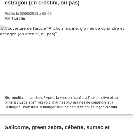
estragon (en crostini, ou pas)
Publié le 02/08/2013 à 05:09
Par
Tiuscha
Bis repetita, les anchois ! Après la version "confits à l'huile d'olive et au
piment d'Espelette" , les voici marinés aux graines de coriandre et à
l'estragon , bien frais. A manger sur une baguette grillée façon crostini
italiens (si vous vous posez...
Salicorne, green zebra, cébette, sumac et