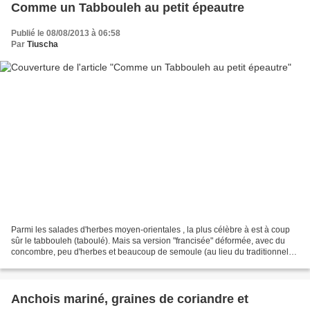
Comme un Tabbouleh au petit épeautre
Publié le 08/08/2013 à 06:58
Par
Tiuscha
Parmi les salades d'herbes moyen-orientales , la plus célèbre à est à coup
sûr le tabbouleh (taboulé). Mais sa version "francisée" déformée, avec du
concombre, peu d'herbes et beaucoup de semoule (au lieu du traditionnel
boulgour ) n'en a pas la richesse...
Anchois mariné, graines de coriandre et