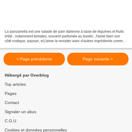
La panzanella est une salade de pain italienne à base de légumes et fruits
d'été , notamment tomates, souvent parfumée au basilic. J'aime bien son
côté rustique, paysan, et j'aime la revisiter avec d'autres ingrédients comme
cette panzanella verte aux...
< Page précédente
Page suivante >
Hébergé par Overblog
Top articles
Pages
Contact
Signaler un abus
C.G.U.
Cookies et données personnelles