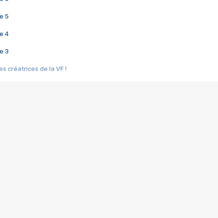
e 5
e 4
e 3
s créatrices de la VF !
e 2
e 1
e Mektoub My Love arrive enfin ! Rencontre avec Shaïn Boumedine et Sal
i : après Toni en famille
elle réalise le bouleversant Dites lui que je l'aime
ais ! Rencontre autour de Vie privée de Rebecca Zlotowski
 de Marguerite, Grave... Rencontre avec Ella Rumpf
 Les Rêveurs, un film intime sur la santé mentale