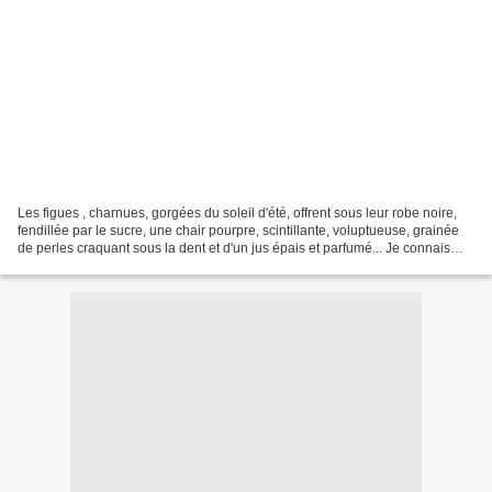
Les figues , charnues, gorgées du soleil d'été, offrent sous leur robe noire,
fendillée par le sucre, une chair pourpre, scintillante, voluptueuse, grainée
de perles craquant sous la dent et d'un jus épais et parfumé... Je connais
peu de fruits aussi...