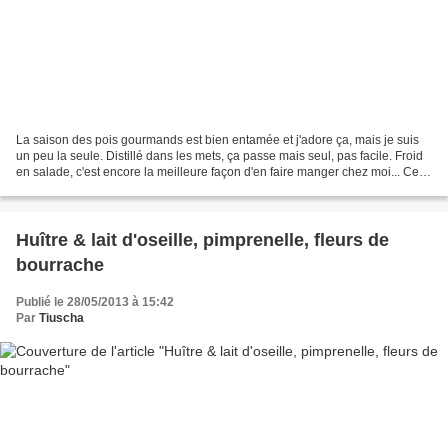
La saison des pois gourmands est bien entamée et j'adore ça, mais je suis
un peu la seule. Distillé dans les mets, ça passe mais seul, pas facile. Froid
en salade, c'est encore la meilleure façon d'en faire manger chez moi... Cette
salade de pois gourmands,...
Huître & lait d'oseille, pimprenelle, fleurs de
bourrache
Publié le 28/05/2013 à 15:42
Par
Tiuscha