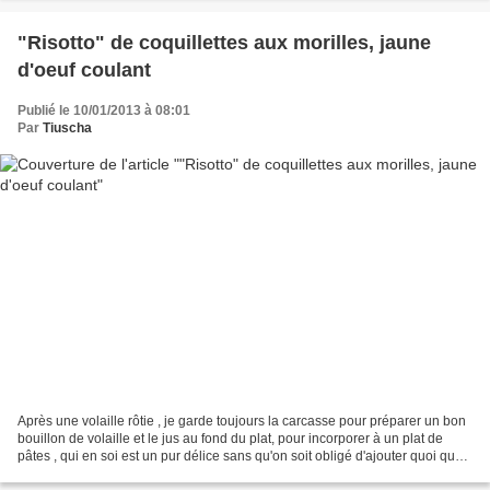
"Risotto" de coquillettes aux morilles, jaune
d'oeuf coulant
Publié le 10/01/2013 à 08:01
Par
Tiuscha
Après une volaille rôtie , je garde toujours la carcasse pour préparer un bon
bouillon de volaille et le jus au fond du plat, pour incorporer à un plat de
pâtes , qui en soi est un pur délice sans qu'on soit obligé d'ajouter quoi que
ce soit ! Ici, c'est...