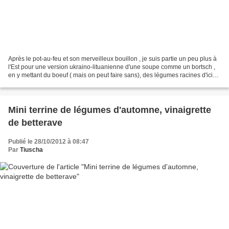
Après le pot-au-feu et son merveilleux bouillon , je suis partie un peu plus à
l'Est pour une version ukraino-lituanienne d'une soupe comme un bortsch ,
en y mettant du boeuf ( mais on peut faire sans), des légumes racines d'ici
(carotte, chou rave, radis...
Mini terrine de légumes d'automne, vinaigrette
de betterave
Publié le 28/10/2012 à 08:47
Par
Tiuscha