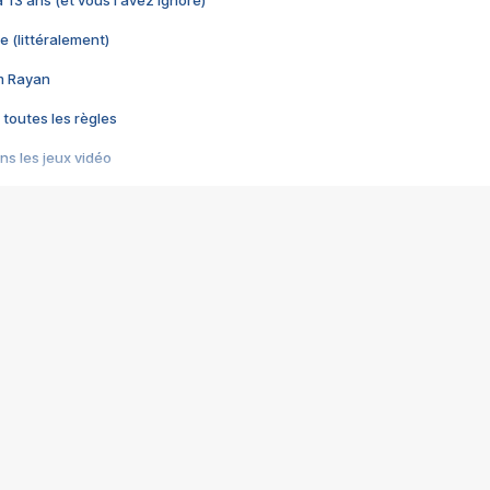
 a 13 ans (et vous l'avez ignoré)
e (littéralement)
im Rayan
 toutes les règles
s les jeux vidéo
us choquant de Rockstar ? - Le scandale BULLY
e plus moche de Steam
du RÊVE tourne au CAUCHEMAR
pendant 8 heures
it… à tort
umiliés par un jeu vidéo
ire - Final Fantasy 8
ti un empire - Age of Empires