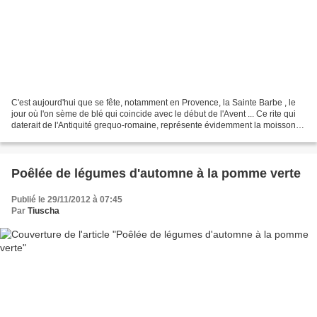
C'est aujourd'hui que se fête, notamment en Provence, la Sainte Barbe , le
jour où l'on sème de blé qui coincide avec le début de l'Avent ... Ce rite qui
daterait de l'Antiquité grequo-romaine, représente évidemment la moisson à
venir et est une promesse...
Poêlée de légumes d'automne à la pomme verte
Publié le 29/11/2012 à 07:45
Par
Tiuscha