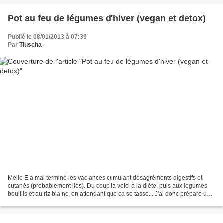
Pot au feu de légumes d'hiver (vegan et detox)
Publié le 08/01/2013 à 07:39
Par
Tiuscha
Melle E a mal terminé les vac ances cumulant désagréments digestifs et
cutanés (probablement liés). Du coup la voici à la diète, puis aux légumes
bouillis et au riz bla nc, en attendant que ça se tasse... J'ai donc préparé un
pot au feu de légumes racines...