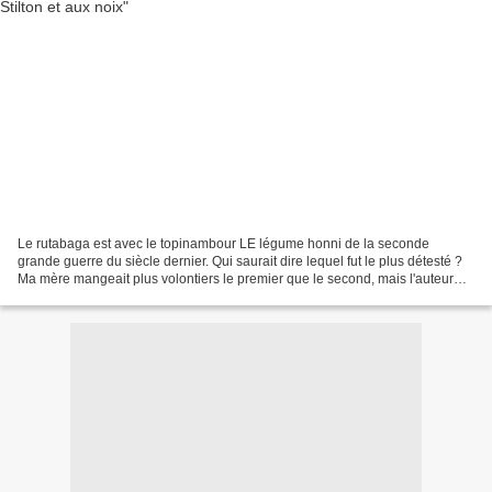
Le rutabaga est avec le topinambour LE légume honni de la seconde
grande guerre du siècle dernier. Qui saurait dire lequel fut le plus détesté ?
Ma mère mangeait plus volontiers le premier que le second, mais l'auteur
Colette , dans Paris de ma fenêtre...