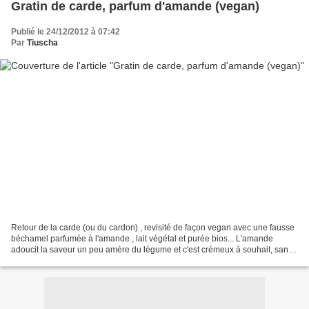
Gratin de carde, parfum d'amande (vegan)
Publié le 24/12/2012 à 07:42
Par
Tiuscha
Retour de la carde (ou du cardon) , revisité de façon vegan avec une fausse
béchamel parfumée à l'amande , lait végétal et purée bios... L'amande
adoucit la saveur un peu amère du légume et c'est crémeux à souhait, sans
conséquence. Parfait pour les végétariens...