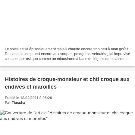
Le soleil est là épisodiquement mais il chauffe encore trop peu à mon goût !
Du coup, le temps est encore aux soupes, potages et veloutés ; j'ai improvisé
cette soupe rustique comme un minestrone à base de légumes de saison ,
agrémentée d'un pesto au...
Histoires de croque-monsieur et chti croque aux
endives et maroilles
Publié le 18/02/2011 à 06:20
Par
Tiuscha