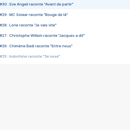
#30 : Eve Angeli raconte "Avant de partir"
#29 : MC Solaar raconte "Bouge de là"
28 : Lorie raconte "Je vais vite"
#27 : Christophe Willem raconte "Jacques a dit"
#26 : Chimène Badi raconte "Entre nous"
#25 : Indochine raconte "3e sexe"
#24 : Zaho raconte "C'est chelou"
#23 : Patrick Bruel raconte "Au café des délices"
#22 : Kyo raconte "Le chemin"
#21 : Nolwenn Leroy raconte "Cassé"
#20 : Patrick Hernandez raconte "Born to be alive"
#19 : Lorie raconte "Près de moi"
#18 : Michael Jones raconte "A nos actes manqués" (avec Jean-Jacque