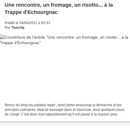
Une rencontre, un fromage, un risotto... à la
Trappe d'Echourgnac
Publié le 04/04/2011 à 05:33
Par
Tiuscha
Benco du blog lou paladar lepet , dont j'aime beaucoup la démarche et les
principes culinaires, était de passage dans le Vaucluse, pour quelques jours
de congé. C'est donc tout naturellement qu'il est passé à la maison pour
papoter au soleil, dans mon...