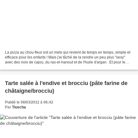
La pizza au chou-fleur est un mets qui revient de temps en temps, simple et
efficace pour les enfants ! Mais j'ai tâché de la rendre un peu plus "sexy"
avec des noix de cajou, du ras-el-hanout et de l'huile d'argan . Et pour le
fromage, j'ai troqué la...
Tarte salée à l'endive et brocciu (pâte farine de
châtaigne/brocciu)
Publié le 08/03/2011 à 06:42
Par
Tiuscha