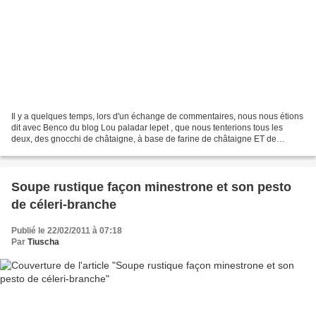
Il y a quelques temps, lors d'un échange de commentaires, nous nous étions
dit avec Benco du blog Lou paladar lepet , que nous tenterions tous les
deux, des gnocchi de châtaigne, à base de farine de châtaigne ET de
châtaignes . Très rapide, il a présenté...
Soupe rustique façon minestrone et son pesto
de céleri-branche
Publié le 22/02/2011 à 07:18
Par
Tiuscha