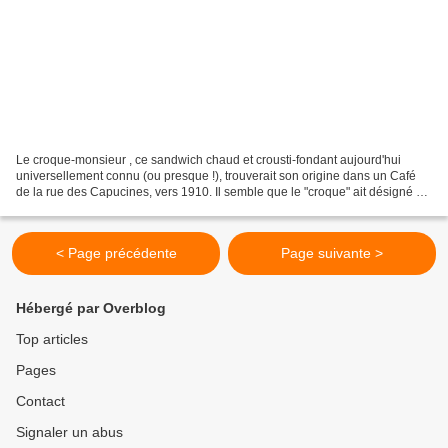
Le croque-monsieur , ce sandwich chaud et crousti-fondant aujourd'hui
universellement connu (ou presque !), trouverait son origine dans un Café
de la rue des Capucines, vers 1910. Il semble que le "croque" ait désigné un
toast gratiné à l'oeuf (un peu...
< Page précédente
Page suivante >
Hébergé par Overblog
Top articles
Pages
Contact
Signaler un abus