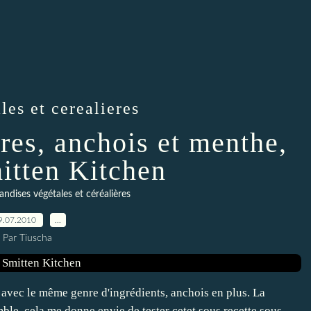
les et cerealieres
res, anchois et menthe,
itten Kitchen
ndises végétales et céréalières
9.07.2010
…
Par Tiuscha
s avec le même genre d'ingrédients, anchois en plus. La
ble, cela me donne envie de tester cetet sous recette sous