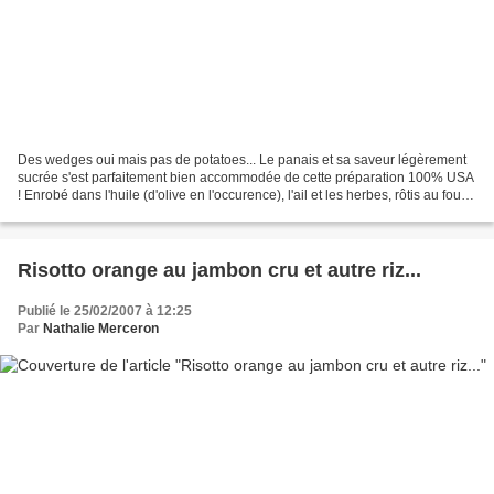
Des wedges oui mais pas de potatoes... Le panais et sa saveur légèrement
sucrée s'est parfaitement bien accommodée de cette préparation 100% USA
! Enrobé dans l'huile (d'olive en l'occurence), l'ail et les herbes, rôtis au four,
il a fini par faire de...
Risotto orange au jambon cru et autre riz...
Publié le 25/02/2007 à 12:25
Par
Nathalie Merceron