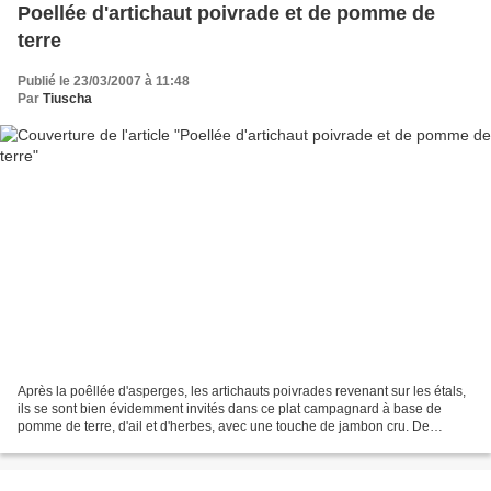
Poellée d'artichaut poivrade et de pomme de
terre
Publié le 23/03/2007 à 11:48
Par
Tiuscha
Après la poêllée d'asperges, les artichauts poivrades revenant sur les étals,
ils se sont bien évidemment invités dans ce plat campagnard à base de
pomme de terre, d'ail et d'herbes, avec une touche de jambon cru. De
saison, avec ce Mistral qui nous poursuit...