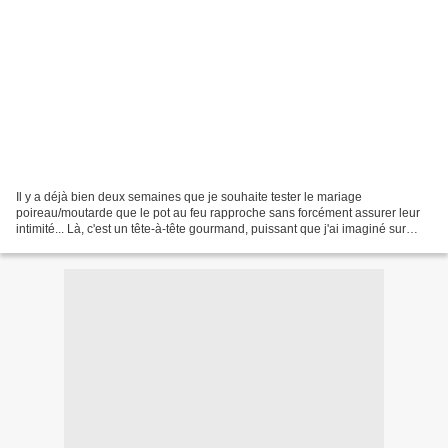
Il y a déjà bien deux semaines que je souhaite tester le mariage
poireau/moutarde que le pot au feu rapproche sans forcément assurer leur
intimité... Là, c'est un tête-à-tête gourmand, puissant que j'ai imaginé sur
fond de crumble salé. Cela aurait pu...