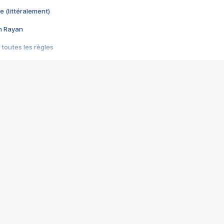
e (littéralement)
im Rayan
 toutes les règles
s les jeux vidéo
us choquant de Rockstar ? - Le scandale BULLY
e plus moche de Steam
du RÊVE tourne au CAUCHEMAR
pendant 8 heures
it… à tort
umiliés par un jeu vidéo
ire - Final Fantasy 8
ti un empire - Age of Empires