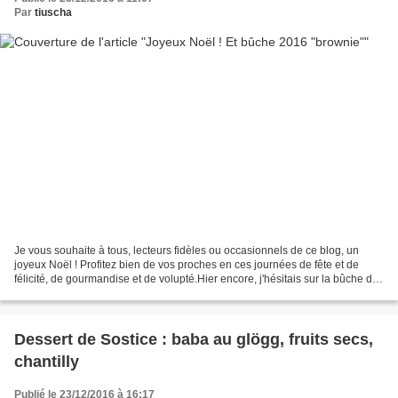
Par
tiuscha
Je vous souhaite à tous, lecteurs fidèles ou occasionnels de ce blog, un
joyeux Noël ! Profitez bien de vos proches en ces journées de fête et de
félicité, de gourmandise et de volupté.Hier encore, j'hésitais sur la bûche de
ce Noël 2016 , j'étais même...
Dessert de Sostice : baba au glögg, fruits secs,
chantilly
Publié le 23/12/2016 à 16:17