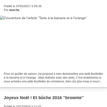
Publié le 07/02/2017 à 09:36
Par
tiuscha
Pour un goûter de saison, j'ai proposé à mes demoiselles une tarte feuilletée
à la banane et à l'orange , déjà réalisée avec des amis. C'est simplissime si
vous achetez une pâte feuilletée du commerce, bien sûr plus long si vous la
faites vous même......
Joyeux Noël ! Et bûche 2016 "brownie"
Publié le 25/12/2016 à 11:07