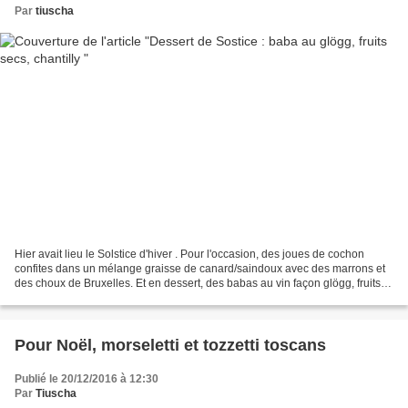
Par
tiuscha
Hier avait lieu le Solstice d'hiver . Pour l'occasion, des joues de cochon
confites dans un mélange graisse de canard/saindoux avec des marrons et
des choux de Bruxelles. Et en dessert, des babas au vin façon glögg, fruits
secs, sirop réduit et chantilly...
Pour Noël, morseletti et tozzetti toscans
Publié le 20/12/2016 à 12:30
Par
Tiuscha