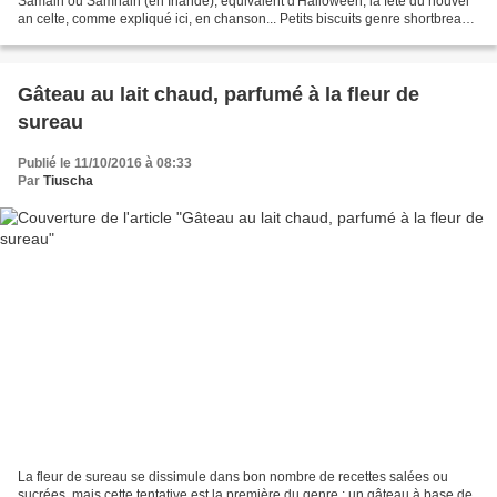
Samain ou Samhain (en Irlande), équivalent d'Halloween, la fête du nouvel
an celte, comme expliqué ici, en chanson... Petits biscuits genre shortbread
à base d'épices (noix de muscade,...
Gâteau au lait chaud, parfumé à la fleur de
sureau
Publié le 11/10/2016 à 08:33
Par
Tiuscha
La fleur de sureau se dissimule dans bon nombre de recettes salées ou
sucrées, mais cette tentative est la première du genre : un gâteau à base de