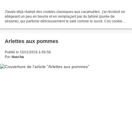
J'avais déjà réalisé des cookies classiques aux cacahuètes , j'ai récidivé en
allégeant un peu en beurre et en remplaçant par du tahiné (purée de
sésame), qui parfume délicieusement le salé comme le sucré. Ces cookies
aux flocons d'avoine, tahiné et cacahuètes...
Arlettes aux pommes
Publié le 15/11/2016 à 06:56
Par
tiuscha