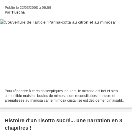
Publié le 22/03/2008 à 06:59
Par
Tiuscha
Pour répondre à certains sceptiques inquiets, le mimosa est bel et bien
comestible mais les boules de mimosa sont reconstituées en sucre et
aromatisées au mimosa car le mimosa cristallisé est décidément infaisable
en raison de l'aspect cotonneux, duveteux...
Histoire d'un risotto sucré... une narration en 3
chapitres !