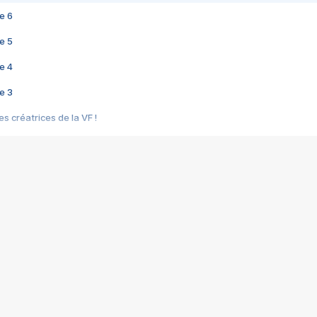
e 6
e 5
e 4
e 3
s créatrices de la VF !
e 2
e 1
e Mektoub My Love arrive enfin ! Rencontre avec Shaïn Boumedine et Sal
i : après Toni en famille
elle réalise le bouleversant Dites lui que je l'aime
ais ! Rencontre autour de Vie privée de Rebecca Zlotowski
 de Marguerite, Grave... Rencontre avec Ella Rumpf