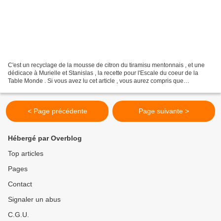
C'est un recyclage de la mousse de citron du tiramisu mentonnais , et une
dédicace à Murielle et Stanislas , la recette pour l'Escale du coeur de la
Table Monde . Si vous avez lu cet article , vous aurez compris que
chocolat+gingembre est en soi un stimulant...
< Page précédente
Page suivante >
Hébergé par Overblog
Top articles
Pages
Contact
Signaler un abus
C.G.U.