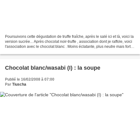
Poursuivons cette dégustation de truffe fraîche, après le salé ici et là, voici la
version sucrée... Après chocolat noir-truffe , association dont je raffole, voici
l'association avec le chocolat blanc . Moins éclatante, plus neutre mais fort
agréable....
Chocolat blanc/wasabi (I) : la soupe
Publié le 16/02/2008 à 07:00
Par
Tiuscha