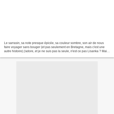
Le sarrasin, sa note presque épicée, sa couleur sombre, son air de nous
faire voyager sans bouger (et pas seulement en Bretagne, mais c'est une
autre histoire) j'adore, et je ne suis pas la seule, n'est ce pas Lisanka ? Mais
je n'ai toujours pas sauté...