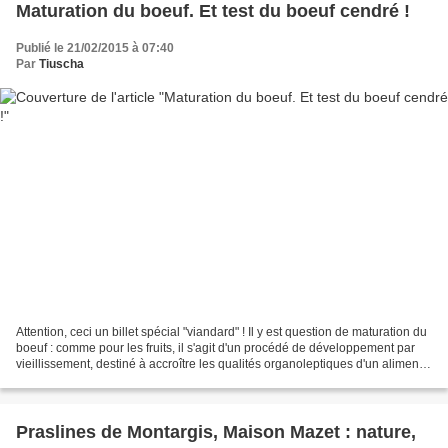
Maturation du boeuf. Et test du boeuf cendré !
Publié le 21/02/2015 à 07:40
Par
Tiuscha
Attention, ceci un billet spécial "viandard" ! Il y est question de maturation du
boeuf : comme pour les fruits, il s'agit d'un procédé de développement par
vieillissement, destiné à accroître les qualités organoleptiques d'un aliment,
en l'occurrence...
Praslines de Montargis, Maison Mazet : nature,