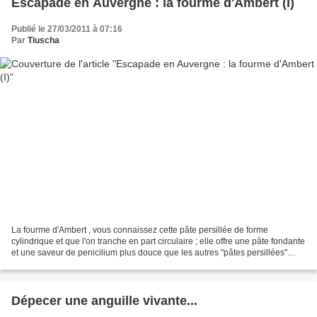
Escapade en Auvergne : la fourme d'Ambert (I)
Publié le 27/03/2011 à 07:16
Par
Tiuscha
La fourme d'Ambert , vous connaissez cette pâte persillée de forme
cylindrique et que l'on tranche en part circulaire ; elle offre une pâte fondante
et une saveur de penicilium plus douce que les autres "pâtes persillées"
comme le Bleu d'Auvergne ou le...
Dépecer une anguille vivante...