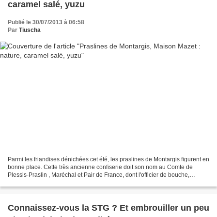
caramel salé, yuzu
Publié le 30/07/2013 à 06:58
Par
Tiuscha
Parmi les friandises dénichées cet été, les praslines de Montargis figurent en
bonne place. Cette très ancienne confiserie doit son nom au Comte de
Plessis-Praslin , Maréchal et Pair de France, dont l'officier de bouche,
Clément Jaluzot, aurait précisément...
Connaissez-vous la STG ? Et embrouiller un peu