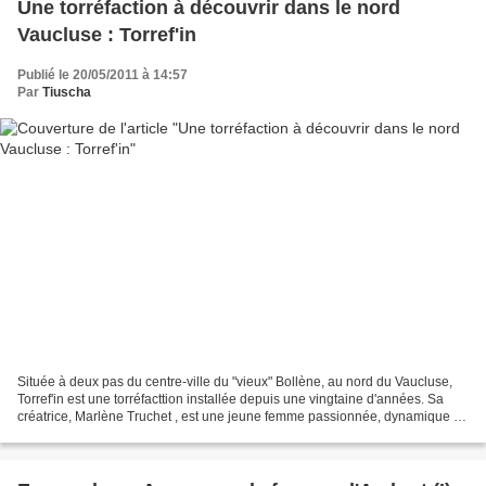
Une torréfaction à découvrir dans le nord
Vaucluse : Torref'in
Publié le 20/05/2011 à 14:57
Par
Tiuscha
Située à deux pas du centre-ville du "vieux" Bollène, au nord du Vaucluse,
Torref'in est une torréfacttion installée depuis une vingtaine d'années. Sa
créatrice, Marlène Truchet , est une jeune femme passionnée, dynamique et
amoureuse de ce grain vert...