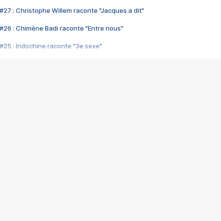
#27 : Christophe Willem raconte "Jacques a dit"
#26 : Chimène Badi raconte "Entre nous"
#25 : Indochine raconte "3e sexe"
#24 : Zaho raconte "C'est chelou"
#23 : Patrick Bruel raconte "Au café des délices"
#22 : Kyo raconte "Le chemin"
#21 : Nolwenn Leroy raconte "Cassé"
#20 : Patrick Hernandez raconte "Born to be alive"
#19 : Lorie raconte "Près de moi"
#18 : Michael Jones raconte "A nos actes manqués" (avec Jean-Jacque
#17 : Khaled raconte "Aïcha"
#16 : Corneille raconte "Parce qu'on vient de loin"