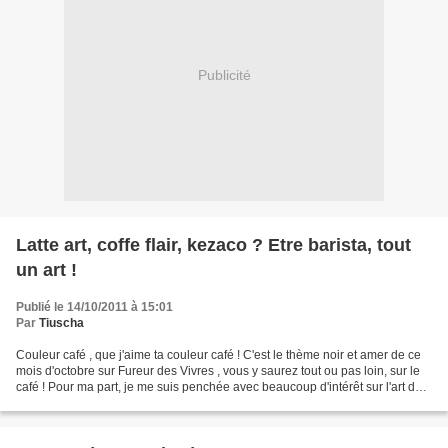
Publicité
Latte art, coffe flair, kezaco ? Etre barista, tout
un art !
Publié le 14/10/2011 à 15:01
Par
Tiuscha
Couleur café , que j'aime ta couleur café ! C'est le thème noir et amer de ce
mois d'octobre sur Fureur des Vivres , vous y saurez tout ou pas loin, sur le
café ! Pour ma part, je me suis penchée avec beaucoup d'intérêt sur l'art du
barista, le "sommelier"...