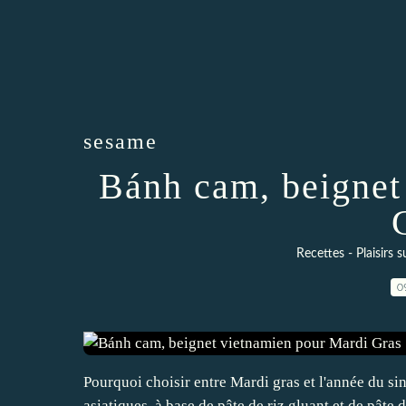
sesame
Bánh cam, beignet
Recettes - Plaisirs s
0
Pourquoi choisir entre Mardi gras et l'année du si
asiatiques, à base de pâte de riz gluant et de pâte 