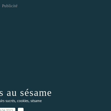
Publicité
s au sésame
,
,
sirs sucrés
cookies
sésame
4.04.2015
…