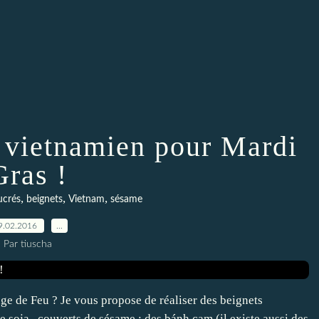
 vietnamien pour Mardi
Gras !
,
,
,
ucrés
beignets
Vietnam
sésame
9.02.2016
…
Par tiuscha
nge de Feu ? Je vous propose de réaliser des beignets
de soja , couverts de sésame : des bánh cam (il existe aussi des