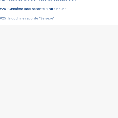
#26 : Chimène Badi raconte "Entre nous"
#25 : Indochine raconte "3e sexe"
#24 : Zaho raconte "C'est chelou"
#23 : Patrick Bruel raconte "Au café des délices"
#22 : Kyo raconte "Le chemin"
#21 : Nolwenn Leroy raconte "Cassé"
#20 : Patrick Hernandez raconte "Born to be alive"
#19 : Lorie raconte "Près de moi"
#18 : Michael Jones raconte "A nos actes manqués" (avec Jean-Jacque
#17 : Khaled raconte "Aïcha"
#16 : Corneille raconte "Parce qu'on vient de loin"
#15 : Indochine raconte "L'aventurier"