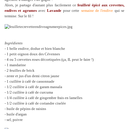
Alors, je partage d'autant plus facilement ce
feuilleté épicé aux crevettes,
endives et agrumes
avec
Lavande
pour cette
semaine de l'endive
qui se
termine. Sur le fil !
Ingrédients
- 1 belle endive, dodue et bien blanche
- 1 petit oignon doux des Cévennes
- 4 ou 5 crevettes roses décortiquées (ça, IL peut le faire !)
- 1 mandarine
- 2 feuilles de brick
- zeste et jus d'un demi citron jaune
- 1 cuillère à café de cassonnade
- 1/2 cuillère à café de garam massala
- 1/2 cuillère à café de curcuma
- 1/4 cuillère à café de gingembre frais en lamelles
- 1/2 cuillère à café de coriandre ciselée
- huile de pépins de raisins
- huile d'argan
- sel, poivre