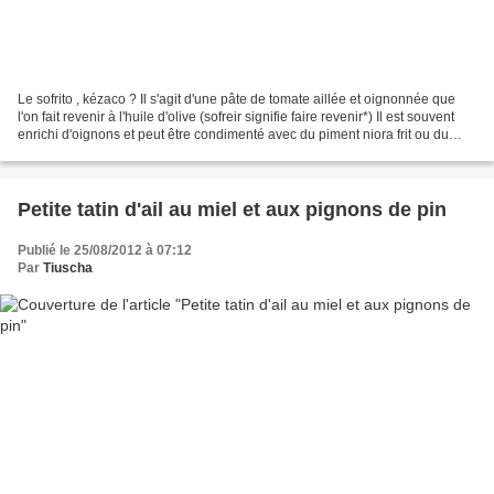
Le sofrito , kézaco ? Il s'agit d'une pâte de tomate aillée et oignonnée que
l'on fait revenir à l'huile d'olive (sofreir signifie faire revenir*) Il est souvent
enrichi d'oignons et peut être condimenté avec du piment niora frit ou du
pimenton, fumé...
Petite tatin d'ail au miel et aux pignons de pin
Publié le 25/08/2012 à 07:12
Par
Tiuscha