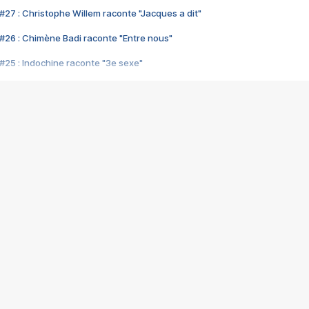
#27 : Christophe Willem raconte "Jacques a dit"
#26 : Chimène Badi raconte "Entre nous"
#25 : Indochine raconte "3e sexe"
#24 : Zaho raconte "C'est chelou"
#23 : Patrick Bruel raconte "Au café des délices"
#22 : Kyo raconte "Le chemin"
#21 : Nolwenn Leroy raconte "Cassé"
#20 : Patrick Hernandez raconte "Born to be alive"
#19 : Lorie raconte "Près de moi"
#18 : Michael Jones raconte "A nos actes manqués" (avec Jean-Jacque
#17 : Khaled raconte "Aïcha"
#16 : Corneille raconte "Parce qu'on vient de loin"