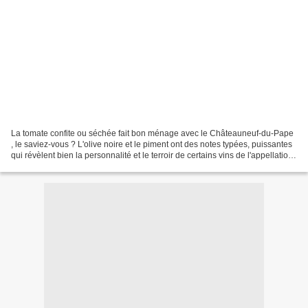
La tomate confite ou séchée fait bon ménage avec le Châteauneuf-du-Pape
, le saviez-vous ? L'olive noire et le piment ont des notes typées, puissantes
qui révèlent bien la personnalité et le terroir de certains vins de l'appellation .
C'est donc un condiment...