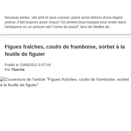
Nouveau pintxo, vite prêt et sans cuisson, parce qu'en dehors d'une légère
averse, il fait toujours aussi chaud ! Un piment doux basque pour rester dans
l'ambiance ou un poivron vert "corne de boeuf", farci de rillettes de
maquereau séché, piquillos et...
Figues fraîches, coulis de framboise, sorbet à la
feuille de figuier
Publié le 23/08/2012 à 07:04
Par
Tiuscha