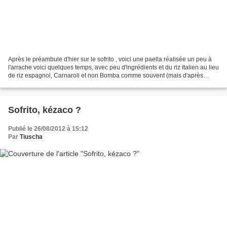
Après le préambule d'hier sur le sofrito , voici une paella réalisée un peu à
l'arrache voici quelques temps, avec peu d'ingrédients et du riz italien au lieu
de riz espagnol, Carnaroli et non Bomba comme souvent (mais d'après
Valérie, c'est permis !)....
Sofrito, kézaco ?
Publié le 26/08/2012 à 15:12
Par
Tiuscha