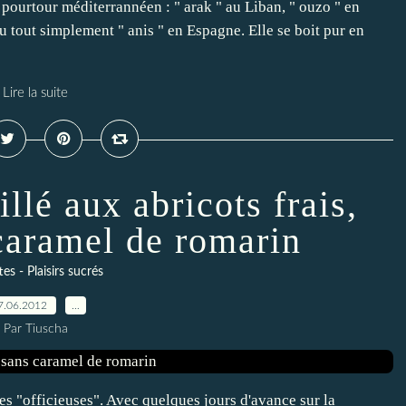
le pourtour méditerrannéen : " arak " au Liban, " ouzo " en
ou tout simplement " anis " en Espagne. Elle se boit pur en
Lire la suite
llé aux abricots frais,
caramel de romarin
es - Plaisirs sucrés
7.06.2012
…
Par Tiuscha
s "officieuses". Avec quelques jours d'avance sur la