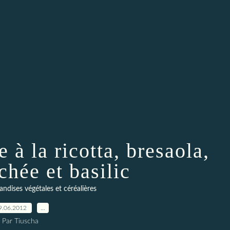
 à la ricotta, bresaola,
chée et basilic
ndises végétales et céréalières
9.06.2012
…
Par Tiuscha