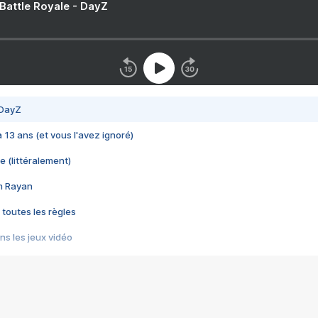
 Battle Royale - DayZ
 DayZ
 a 13 ans (et vous l'avez ignoré)
e (littéralement)
im Rayan
 toutes les règles
s les jeux vidéo
us choquant de Rockstar ? - Le scandale BULLY
e plus moche de Steam
du RÊVE tourne au CAUCHEMAR