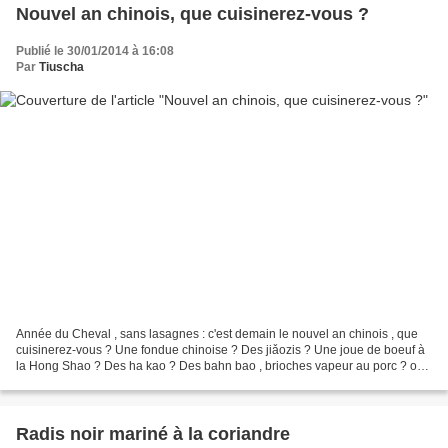
Nouvel an chinois, que cuisinerez-vous ?
Publié le 30/01/2014 à 16:08
Par
Tiuscha
Année du Cheval , sans lasagnes : c'est demain le nouvel an chinois , que
cuisinerez-vous ? Une fondue chinoise ? Des jiǎozis ? Une joue de boeuf à
la Hong Shao ? Des ha kao ? Des bahn bao , brioches vapeur au porc ? ou
leur version sucrée, nai huang...
Radis noir mariné à la coriandre