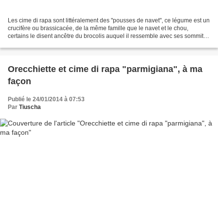
Les cime di rapa sont littéralement des "pousses de navet", ce légume est un
crucifère ou brassicacée, de la même famille que le navet et le chou,
certains le disent ancêtre du brocolis auquel il ressemble avec ses sommités
fleuries et dont il a une saveur...
Orecchiette et cime di rapa "parmigiana", à ma
façon
Publié le 24/01/2014 à 07:53
Par
Tiuscha