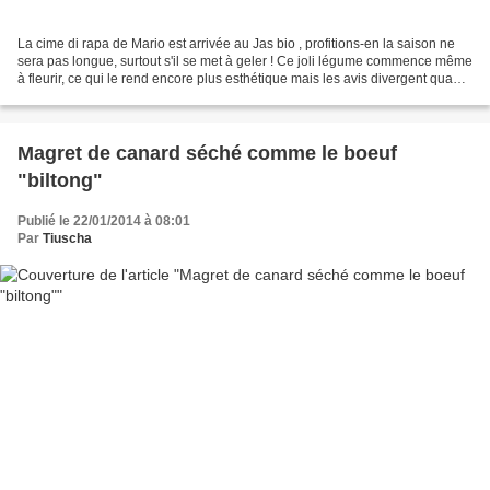
La cime di rapa de Mario est arrivée au Jas bio , profitions-en la saison ne
sera pas longue, surtout s'il se met à geler ! Ce joli légume commence même
à fleurir, ce qui le rend encore plus esthétique mais les avis divergent quant
à savoir si les fleurs...
Magret de canard séché comme le boeuf
"biltong"
Publié le 22/01/2014 à 08:01
Par
Tiuscha