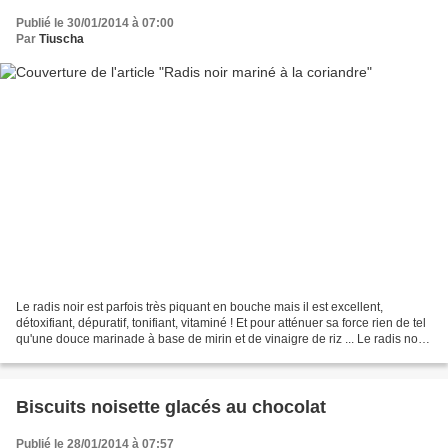
Publié le 30/01/2014 à 07:00
Par
Tiuscha
Le radis noir est parfois très piquant en bouche mais il est excellent,
détoxifiant, dépuratif, tonifiant, vitaminé ! Et pour atténuer sa force rien de tel
qu'une douce marinade à base de mirin et de vinaigre de riz ... Le radis noir
mariné est ici subtilement...
Biscuits noisette glacés au chocolat
Publié le 28/01/2014 à 07:57