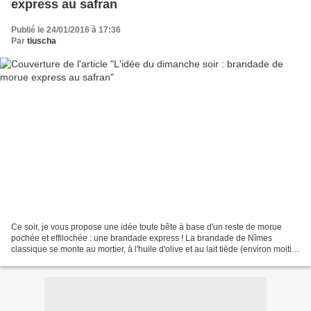
express au safran
Publié le 24/01/2016 à 17:36
Par
tiuscha
Ce soir, je vous propose une idée toute bête à base d'un reste de morue
pochée et effilochée : une brandade express ! La brandade de Nîmes
classique se monte au mortier, à l'huile d'olive et au lait tiède (environ moitié-
moitié). Ici on actionne le mixeur...