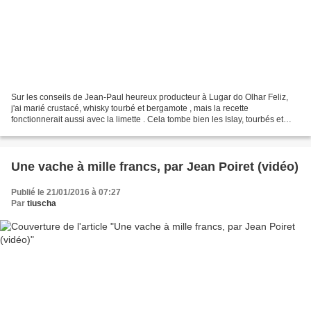
Sur les conseils de Jean-Paul heureux producteur à Lugar do Olhar Feliz,
j'ai marié crustacé, whisky tourbé et bergamote , mais la recette
fonctionnerait aussi avec la limette . Cela tombe bien les Islay, tourbés et
iodés, ont ma préférence, en l'occurence...
Une vache à mille francs, par Jean Poiret (vidéo)
Publié le 21/01/2016 à 07:27
Par
tiuscha