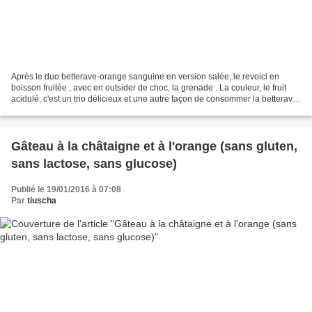
Après le duo betterave-orange sanguine en version salée, le revoici en
boisson fruitée , avec en outsider de choc, la grenade . La couleur, le fruit
acidulé, c'est un trio délicieux et une autre façon de consommer la betterave
: en smoothie . Bon mercredi...
Gâteau à la châtaigne et à l'orange (sans gluten,
sans lactose, sans glucose)
Publié le 19/01/2016 à 07:08
Par
tiuscha