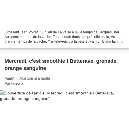
Excellent Jean Poiret ! Sur l'air de La valse à mille temps de Jacques Brel...
Au premier temps de la vache, Toute seule dans son pré, elle est là, Au
premier temps de la vache, Y a l'éleveur, y a la bête et y a moi, Et ma faim qui
bat la mesure, La mesure...
Mercredi, c'est smoothie ! Betterave, grenade,
orange sanguine
Publié le 20/01/2016 à 06:59
Par
tiuscha