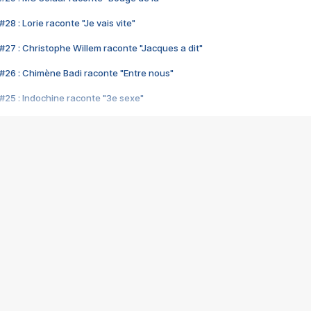
28 : Lorie raconte "Je vais vite"
#27 : Christophe Willem raconte "Jacques a dit"
#26 : Chimène Badi raconte "Entre nous"
#25 : Indochine raconte "3e sexe"
#24 : Zaho raconte "C'est chelou"
#23 : Patrick Bruel raconte "Au café des délices"
#22 : Kyo raconte "Le chemin"
#21 : Nolwenn Leroy raconte "Cassé"
#20 : Patrick Hernandez raconte "Born to be alive"
#19 : Lorie raconte "Près de moi"
#18 : Michael Jones raconte "A nos actes manqués" (avec Jean-Jacque
#17 : Khaled raconte "Aïcha"