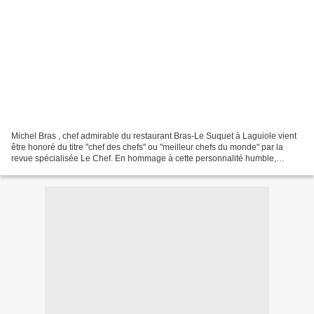
Michel Bras , chef admirable du restaurant Bras-Le Suquet à Laguiole vient
être honoré du titre "chef des chefs" ou "meilleur chefs du monde" par la
revue spécialisée Le Chef. En hommage à cette personnalité humble,
discrète, intérieure, chez qui j'ai...