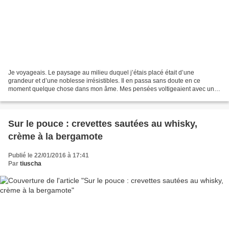
Je voyageais. Le paysage au milieu duquel j’étais placé était d’une
grandeur et d’une noblesse irrésistibles. Il en passa sans doute en ce
moment quelque chose dans mon âme. Mes pensées voltigeaient avec une
légèreté égale à celle de l’atmosphère ; les...
Sur le pouce : crevettes sautées au whisky,
crème à la bergamote
Publié le 22/01/2016 à 17:41
Par
tiuscha