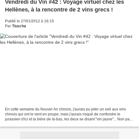
Vendredi du Vin #42 : Voyage virtuel chez les
Hellènes, à la rencontre de 2 vins grecs !
Publié le 27/01/2012 à 16:15
Par
Tiuscha
En cette semaine du Nouvel An chinois, j'aurais pu jeter un oeil aux vins
chinois qui ont le vent en poupe, mais j'aurais risqué de confondre le
jurassien d'ici et la bière de là-bas, les deux se disant "vin jaune"... Non pas
de chinoiseries, nous n'irons...