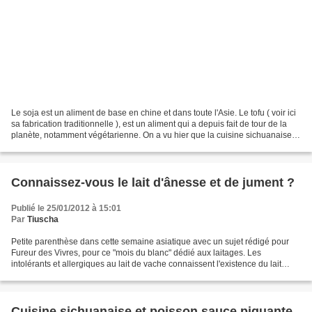
Le soja est un aliment de base en chine et dans toute l'Asie. Le tofu ( voir ici
sa fabrication traditionnelle ), est un aliment qui a depuis fait de tour de la
planète, notamment végétarienne. On a vu hier que la cuisine sichuanaise
utilisait de la pâte...
Connaissez-vous le lait d'ânesse et de jument ?
Publié le 25/01/2012 à 15:01
Par
Tiuscha
Petite parenthèse dans cette semaine asiatique avec un sujet rédigé pour
Fureur des Vivres, pour ce "mois du blanc" dédié aux laitages. Les
intolérants et allergiques au lait de vache connaissent l'existence du lait
d'ânesse et de jument , et vous ? Les...
Cuisine sichuanaise et poisson sauce piquante