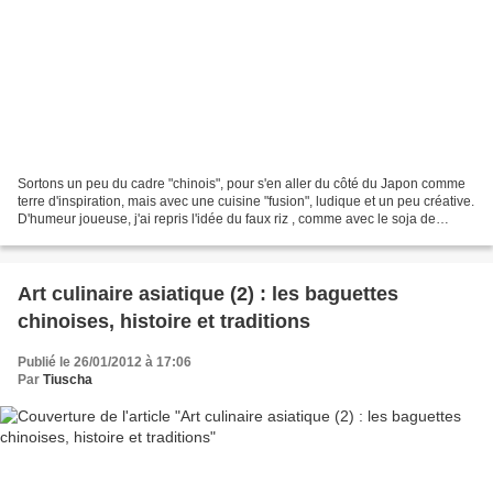
Sortons un peu du cadre "chinois", pour s'en aller du côté du Japon comme
terre d'inspiration, mais avec une cuisine "fusion", ludique et un peu créative.
D'humeur joueuse, j'ai repris l'idée du faux riz , comme avec le soja de
Thierry Marx ou le calamar...
Art culinaire asiatique (2) : les baguettes
chinoises, histoire et traditions
Publié le 26/01/2012 à 17:06
Par
Tiuscha