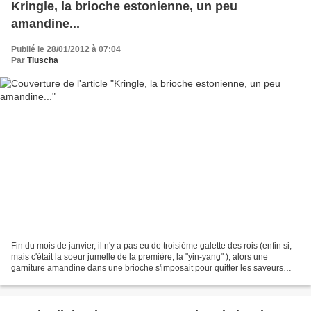
Kringle, la brioche estonienne, un peu
amandine...
Publié le 28/01/2012 à 07:04
Par
Tiuscha
Fin du mois de janvier, il n'y a pas eu de troisième galette des rois (enfin si,
mais c'était la soeur jumelle de la première, la "yin-yang" ), alors une
garniture amandine dans une brioche s'imposait pour quitter les saveurs
irrésistibles de la frangipane...