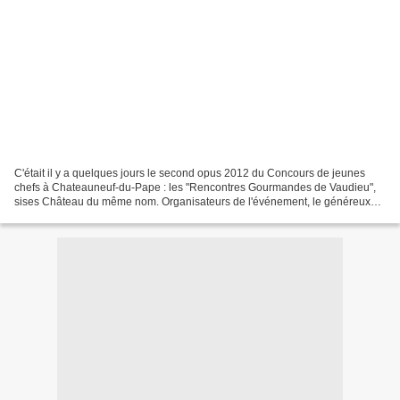
C'était il y a quelques jours le second opus 2012 du Concours de jeunes
chefs à Chateauneuf-du-Pape : les "Rencontres Gourmandes de Vaudieu",
sises Château du même nom. Organisateurs de l'événement, le généreux
chef Eric sapet de la Petite Maison de Cucuron...