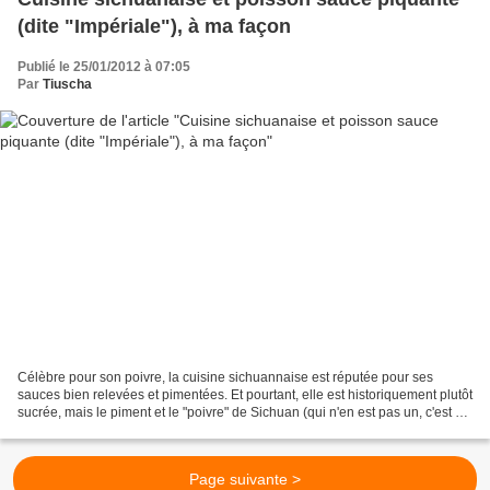
(dite "Impériale"), à ma façon
Publié le 25/01/2012 à 07:05
Par
Tiuscha
Célèbre pour son poivre, la cuisine sichuannaise est réputée pour ses
sauces bien relevées et pimentées. Et pourtant, elle est historiquement plutôt
sucrée, mais le piment et le "poivre" de Sichuan (qui n'en est pas un, c'est un
"faux poivre"), Huajiao...
Page suivante >