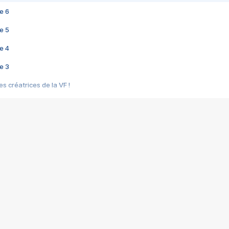
e 6
e 5
e 4
e 3
s créatrices de la VF !
e 2
e 1
e Mektoub My Love arrive enfin ! Rencontre avec Shaïn Boumedine et Sal
i : après Toni en famille
elle réalise le bouleversant Dites lui que je l'aime
ais ! Rencontre autour de Vie privée de Rebecca Zlotowski
 de Marguerite, Grave... Rencontre avec Ella Rumpf