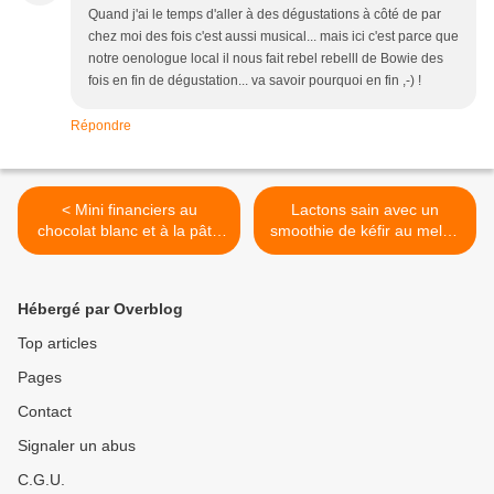
Quand j'ai le temps d'aller à des dégustations à côté de par
chez moi des fois c'est aussi musical... mais ici c'est parce que
notre oenologue local il nous fait rebel rebelll de Bowie des
fois en fin de dégustation... va savoir pourquoi en fin ,-) !
Répondre
< Mini financiers au
Lactons sain avec un
chocolat blanc et à la pâte
smoothie de kéfir au melon
de citron et au pavot
! >
Hébergé par Overblog
Top articles
Pages
Contact
Signaler un abus
C.G.U.