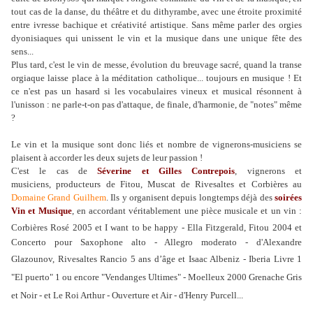
tout cas de la danse, du théâtre et du dithyrambe, avec une étroite proximité
entre ivresse bachique et créativité artistique. Sans même parler des orgies
dyonisiaques qui unissent le vin et la musique dans une unique fête des
sens...
Plus tard, c'est le vin de messe, évolution du breuvage sacré, quand la transe
orgiaque laisse place à la méditation catholique... toujours en musique ! Et
ce n'est pas un hasard si les vocabulaires vineux et musical résonnent à
l'unisson : ne parle-t-on pas d'attaque, de finale, d'harmonie, de "notes" même
?
Le vin et la musique sont donc liés et nombre de vignerons-musiciens se
plaisent à accorder les deux sujets de leur passion !
C'est le cas de
Séverine et Gilles Contrepois
, vignerons et
musiciens, producteurs de Fitou, Muscat de Rivesaltes et Corbières
au
Domaine Grand Guilhem
.
Ils y organisent depuis longtemps déjà des
soirées
Vin et Musique
, en accordant véritablement une pièce musicale et un vin :
Corbières Rosé 2005 et I want to be happy - Ella Fitzgerald,
Fitou 2004 et
Concerto pour Saxophone alto - Allegro moderato - d'Alexandre
Glazounov,
Rivesaltes Rancio 5 ans d’âge et Isaac Albeniz - Iberia Livre 1
"El puerto" 1 ou encore
"Vendanges Ultimes" - Moelleux 2000 Grenache Gris
et Noir - et Le Roi Arthur - Ouverture et Air - d'Henry Purcell...