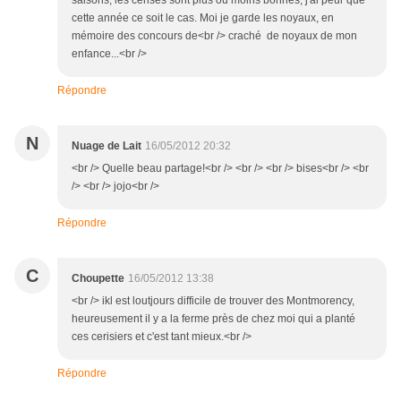
saisons, les cerises sont plus ou moins bonnes, j'ai peur que
cette année ce soit le cas. Moi je garde les noyaux, en
mémoire des concours de<br /> craché de noyaux de mon
enfance...<br />
Répondre
N
Nuage de Lait
16/05/2012 20:32
<br /> Quelle beau partage!<br /> <br /> <br /> bises<br /> <br
/> <br /> jojo<br />
Répondre
C
Choupette
16/05/2012 13:38
<br /> ikl est loutjours difficile de trouver des Montmorency,
heureusement il y a la ferme près de chez moi qui a planté
ces cerisiers et c'est tant mieux.<br />
Répondre