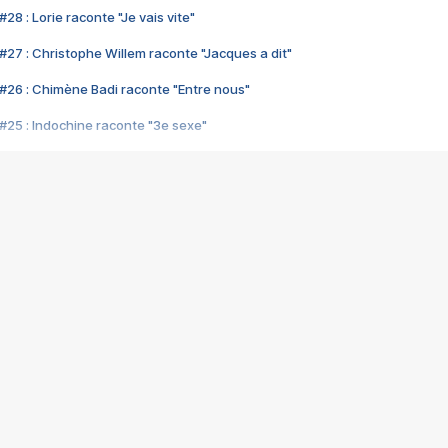
28 : Lorie raconte "Je vais vite"
#27 : Christophe Willem raconte "Jacques a dit"
#26 : Chimène Badi raconte "Entre nous"
#25 : Indochine raconte "3e sexe"
#24 : Zaho raconte "C'est chelou"
#23 : Patrick Bruel raconte "Au café des délices"
#22 : Kyo raconte "Le chemin"
#21 : Nolwenn Leroy raconte "Cassé"
#20 : Patrick Hernandez raconte "Born to be alive"
#19 : Lorie raconte "Près de moi"
#18 : Michael Jones raconte "A nos actes manqués" (avec Jean-Jacque
#17 : Khaled raconte "Aïcha"