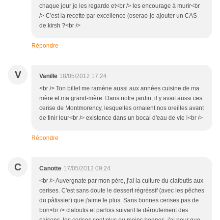
chaque jour je les regarde et<br /> les encourage à murir<br
/> C'est la recette par excellence (oserao-je ajouter un CAS
de kirsh ?<br />
Répondre
V
Vanille
18/05/2012 17:24
<br /> Ton billet me ramène aussi aux années cuisine de ma
mère et ma grand-mère. Dans notre jardin, il y avait aussi ces
cerise de Montmorency, lesquelles ornaient nos oreilles avant
de finir leur<br /> existence dans un bocal d'eau de vie !<br />
Répondre
C
Canotte
17/05/2012 09:24
<br /> Auvergnate par mon père, j'ai la culture du clafoutis aux
cerises. C'est sans doute le dessert régréssif (avec les pêches
du pâtissier) que j'aime le plus. Sans bonnes cerises pas de
bon<br /> clafoutis et parfois suivant le déroulement des