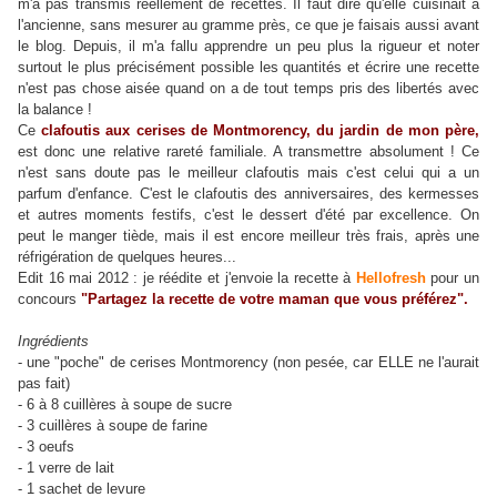
m'a pas transmis réellement de recettes. Il faut dire qu'elle cuisinait à
l'ancienne, sans mesurer au gramme près, ce que je faisais aussi avant
le blog. Depuis, il m'a fallu apprendre un peu plus la rigueur et noter
surtout le plus précisément possible les quantités et écrire une recette
n'est pas chose aisée quand on a de tout temps pris des libertés avec
la balance !
Ce
clafoutis aux cerises de Montmorency, du jardin de mon père,
est donc une relative rareté familiale. A transmettre absolument ! Ce
n'est sans doute pas le meilleur clafoutis mais c'est celui qui a un
parfum d'enfance. C'est le clafoutis des anniversaires, des kermesses
et autres moments festifs, c'est le dessert d'été par excellence. On
peut le manger tiède, mais il est encore meilleur très frais, après une
réfrigération de quelques heures...
Edit 16 mai 2012 : je réédite et j'envoie la recette à
Hellofresh
pour un
concours
"Partagez la recette de votre maman que vous préférez".
Ingrédients
- une "poche" de cerises Montmorency (non pesée, car ELLE ne l'aurait
pas fait)
- 6 à 8 cuillères à soupe de sucre
- 3 cuillères à soupe de farine
- 3 oeufs
- 1 verre de lait
- 1 sachet de levure