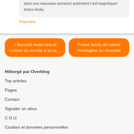
dans une mauvaise semaine! autrement c'est magnifique!
biises micky
Répondre
< Accords mets-vins et
Fraise farcie de crème
cuisine du monde à la cave
fromagère au chocolat
Sylla à Apt
blanc >
Hébergé par Overblog
Top articles
Pages
Contact
Signaler un abus
C.G.U.
Cookies et données personnelles