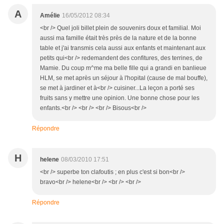
A
Amélie
16/05/2012 08:34
<br /> Quel joli billet plein de souvenirs doux et familial. Moi
aussi ma famille était très près de la nature et de la bonne
table et j'ai transmis cela aussi aux enfants et maintenant aux
petits qui<br /> redemandent des confitures, des terrines, de
Mamie. Du coup m^me ma belle fille qui a grandi en banlieue
HLM, se met après un séjour à l'hopital (cause de mal bouffe),
se met à jardiner et à<br /> cuisiner...La leçon a porté ses
fruits sans y mettre une opinion. Une bonne chose pour les
enfants.<br /> <br /> <br /> Bisous<br />
Répondre
H
helene
08/03/2010 17:51
<br /> superbe ton clafoutis ; en plus c'est si bon<br />
bravo<br /> helene<br /> <br /> <br />
Répondre