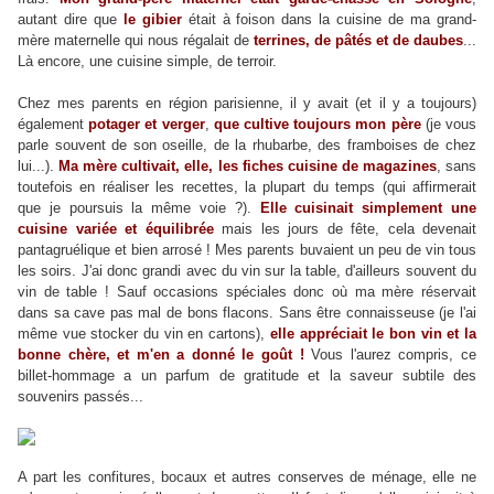
autant dire que
le gibier
était à foison dans la cuisine de ma grand-
mère maternelle qui nous régalait de
terrines, de pâtés et de daubes
...
Là encore, une cuisine simple, de terroir.
Chez mes parents en région parisienne, il y avait (et il y a toujours)
également
potager et verger
,
que cultive toujours mon père
(je vous
parle souvent de son oseille, de la rhubarbe, des framboises de chez
lui...).
Ma mère cultivait, elle, les fiches cuisine de magazines
, sans
toutefois en réaliser les recettes, la plupart du temps (qui affirmerait
que je poursuis la même voie ?).
Elle cuisinait simplement une
cuisine variée et équilibrée
mais les jours de fête, cela devenait
pantagruélique et bien arrosé ! Mes parents buvaient un peu de vin tous
les soirs. J'ai donc grandi avec du vin sur la table, d'ailleurs souvent du
vin de table ! Sauf occasions spéciales donc où ma mère réservait
dans sa cave pas mal de bons flacons. Sans être connaisseuse (je l'ai
même vue stocker du vin en cartons),
elle appréciait le bon vin et la
bonne chère, et m'en a donné le goût !
Vous l'aurez compris, ce
billet-hommage a un parfum de gratitude et la
saveur
subtile des
souvenirs passés...
A part les confitures, bocaux et autres conserves de ménage, elle ne