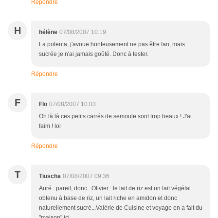
Répondre
H
hélène
07/08/2007 10:19
La polenta, j'avoue honteusement ne pas être fan, mais
sucrée je n'ai jamais goûté. Donc à tester.
Répondre
F
Flo
07/08/2007 10:03
Oh là là ces petits carrés de semoule sont trop beaux ! J'ai
faim ! lol
Répondre
T
Tiuscha
07/08/2007 09:36
Auré : pareil, donc...Olivier : le lait de riz est un lait végétal
obtenu à base de riz, un lait riche en amidon et donc
naturellement sucré...Valérie de Cuisine et voyage en a fait du
"maison" ici