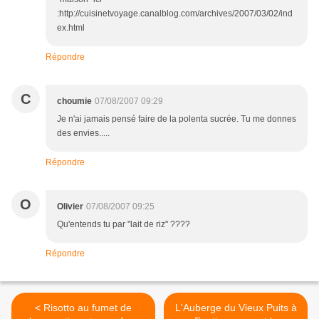
:http://cuisinetvoyage.canalblog.com/archives/2007/03/02/ind
ex.html
Répondre
C
choumie
07/08/2007 09:29
Je n'ai jamais pensé faire de la polenta sucrée. Tu me donnes
des envies.....
Répondre
O
Olivier
07/08/2007 09:25
Qu'entends tu par "lait de riz" ????
Répondre
< Risotto au fumet de
L'Auberge du Vieux Puits à