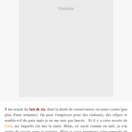
Publicité
Il me restait du
lait de riz
, dont la durée de conservation est assez courte (pas
plus d'une semaine). On peut l'employer pour des clafoutis, des crêpes et
semble-t-il du pain mais je ne me suis pas lancée... Et il y a cette recette de
Cléa
, sur laquelle j'ai mis la main. Hélas, en sucré comme en salé, je n'ai
guère de succès avec la polenta. Mais si vous appréciez cette semoule de