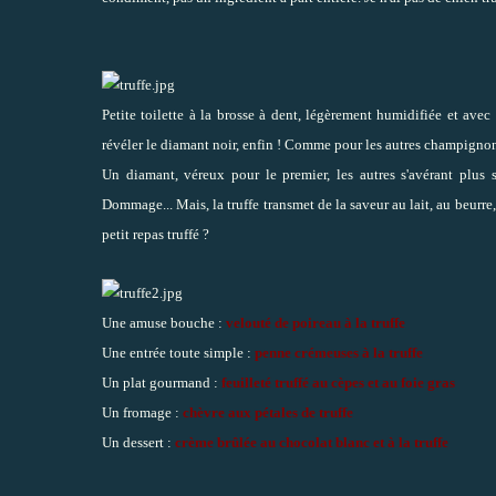
Petite toilette à la brosse à dent, légèrement humidifiée et avec 
révéler le diamant noir, enfin ! Comme pour les autres champignon
Un diamant, véreux pour le premier, les autres s'avérant plus
Dommage... Mais, la truffe transmet de la saveur au lait, au beurre,
petit repas truffé ?
Une amuse bouche :
velouté de poireau à la truffe
Une entrée toute simple :
penne crémeuses à la truffe
Un plat gourmand :
feuilleté truffé au cèpes et au foie gras
Un fromage :
chèvre aux pétales de truffe
Un dessert :
crème brûlée au chocolat blanc et à la truffe