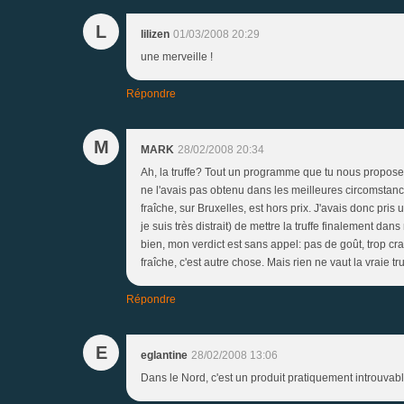
L
lilizen
01/03/2008 20:29
une merveille !
Répondre
M
MARK
28/02/2008 20:34
Ah, la truffe? Tout un programme que tu nous proposes i
ne l'avais pas obtenu dans les meilleures circomstance
fraîche, sur Bruxelles, est hors prix. J'avais donc pris
je suis très distrait) de mettre la truffe finalement dan
bien, mon verdict est sans appel: pas de goût, trop cr
fraîche, c'est autre chose. Mais rien ne vaut la vraie tr
Répondre
E
eglantine
28/02/2008 13:06
Dans le Nord, c'est un produit pratiquement introuvable