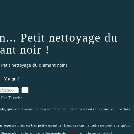
in... Petit nettoyage du
ant noir !
.. Petit nettoyage du diamant noir !
Y-a-qu'à
8.02.2008
…
Par Tiuscha
'été, qui contrairement à ce que prétendent certains esprits chagrins, vaut parfois
s reprises mais en très petite quantité. Dans ces cas, la truffe ne peut être qu'un
ffier
et n'ai pas
la récolte hallucinante
de
Jupiter
sous la main, hélas !