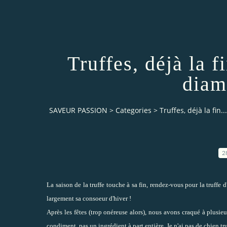
Truffes, déjà la f
diam
SAVEUR PASSION
>
Categories
>
Truffes, déjà la fin.
2
La saison de la truffe touche à sa fin, rendez-vous pour la truffe d
largement sa consoeur d'hiver !
Après les fêtes (trop onéreuse alors), nous avons craqué à plusieur
condiment, pas un ingrédient à part entière. Je n'ai pas de
chien tru