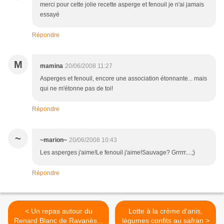
merci pour cette jolie recette asperge et fenouil je n'ai jamais
essayé
Répondre
M
mamina
20/06/2008 11:27
Asperges et fenouil, encore une association étonnante... mais
qui ne m'étonne pas de toi!
Répondre
~
~marion~
20/06/2008 10:43
Les asperges j'aime!Le fenouil j'aime!Sauvage? Grrrrr....;)
Répondre
< Un repas autour du
Lotte à la crème d'anis,
Renard Blanc de Ravanès...
légumes confits au safran >