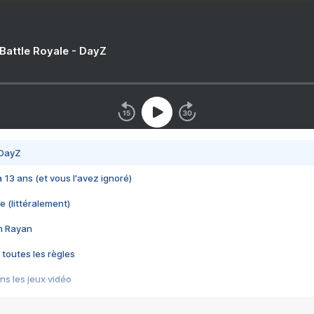
 Battle Royale - DayZ
 DayZ
 a 13 ans (et vous l'avez ignoré)
e (littéralement)
im Rayan
 toutes les règles
s les jeux vidéo
us choquant de Rockstar ? - Le scandale BULLY