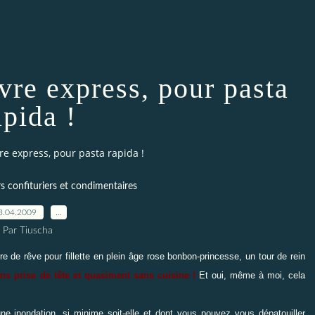
vre express, pour pasta
apida !
e express, pour pasta rapida !
s confituriers et condimentaires
3.04.2009
…
Par Tiuscha
re de rêve pour fillette en plein âge rose bonbon-princesse, un tour de rein
ns prise de tête et quasiment sans cuisine !
Et oui, même à moi, cela
e inondation, si minime soit-elle et dont vous pouvez vous dépatouiller