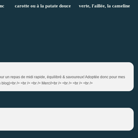
nc
carotte ou à la patate douce
verte, l'aillée, la cameline
pour un repas de midi rapide, équilibré & savoureux! Adoptée donc pour mes
log)<br /> <br /> <br /> Merci!<br /> <br /> <br /> <br />