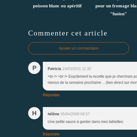
poisson blanc ou apéritif
pour un fromage bla
"fusion"
Commenter cet article
Ajouter un commentaire
P
Patricia
24/03/2011 11:30
<br /> <br /> Exactement la recette que je cherchais 
menus de la semaine prochaine ... (lien direct sur mon b
Répondre
H
hélène
05/04/2009 09:57
Une petite sauce à garder dans mes tablettes.
Répondre