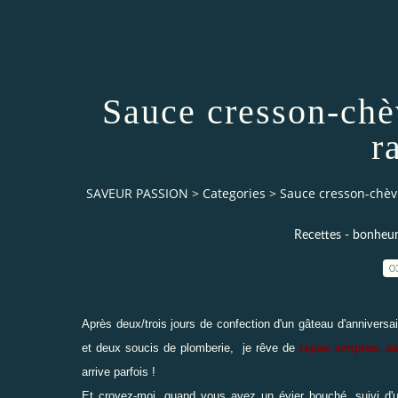
Sauce cresson-chè
r
SAVEUR PASSION
>
Categories
>
Sauce cresson-chèvr
Recettes - bonheur
0
Après deux/trois jours de confection d'un gâteau d'anniversai
et deux soucis de plomberie, je rêve de
repas simples, sa
arrive parfois !
Et croyez-moi, quand vous avez un évier bouché, suivi d'un