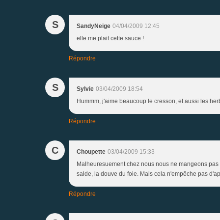
S
SandyNeige
04/04/2009 12:45
elle me plait cette sauce !
Répondre
S
Sylvie
03/04/2009 18:54
Hummm, j'aime beaucoup le cresson, et aussi les herbes
Répondre
C
Choupette
03/04/2009 15:33
Malheuresuement chez nous nous ne mangeons pas de 
salde, la douve du foie. Mais cela n'empêche pas d'app
Répondre