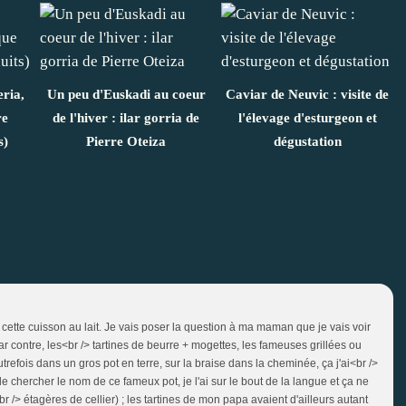
eria,
Un peu d'Euskadi au coeur
Caviar de Neuvic : visite de
re
de l'hiver : ilar gorria de
l'élevage d'esturgeon et
s)
Pierre Oteiza
dégustation
 cette cuisson au lait. Je vais poser la question à ma maman que je vais voir
 contre, les<br /> tartines de beurre + mogettes, les fameuses grillées ou
efois dans un gros pot en terre, sur la braise dans la cheminée, ça j'ai<br />
e chercher le nom de ce fameux pot, je l'ai sur le bout de la langue et ça ne
<br /> étagères de cellier) ; les tartines de mon papa avaient d'ailleurs autant