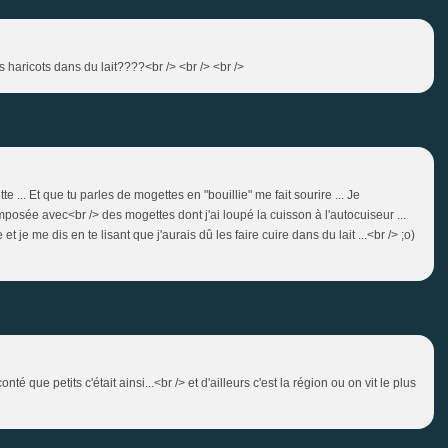
es haricots dans du lait????<br /> <br /> <br />
te ... Et que tu parles de mogettes en "bouillie" me fait sourire ... Je
mposée avec<br /> des mogettes dont j'ai loupé la cuisson à l'autocuiseur ...
e et je me dis en te lisant que j'aurais dû les faire cuire dans du lait ...<br /> ;o)
é que petits c'était ainsi...<br /> et d'ailleurs c'est la région ou on vit le plus