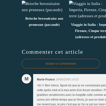
Brioche bressuiraise aux
pruneaux (pacaude)
Viaggio in Italia : Imp
Firenze, Cinque ter
(adresses et produit
Commenter cet article
Ajouter un commentaire
M
Marie-France
28/09/2009 14:03
<br /> Ben mince, figure-toi que je ne connaissais pas
cette après-midi et à mes amis d'un forum vendéen. Par
graillées vendéennes avec la mogette cuite comme autr
connu (en même temps que je t'écris, je suis en train d
me revient pas, le pire c'est que je l'ai ce pot sur mes