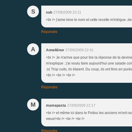
S
sab
27/09/2009 23:11
<br /> j'aime bine le nom et cette recette m'intrigue..d
Répondre
A
Annellénor
27/09/2009 22:41
<br /> Je n'arrive que pour lire la réponse de ta devinet
m'explique : j'ai voulu faire aujourd'hui une salade co
:o( Trop cuits, ils étaient. Du coup, ils ont finis en puré
<br /> <br /> <br />
Répondre
M
mamapasta
27/09/2009 22:17
<br /> et même ici dans le Poitou les anciens m'ont racont
vieux!<br /> <br /> <br />
Répondre