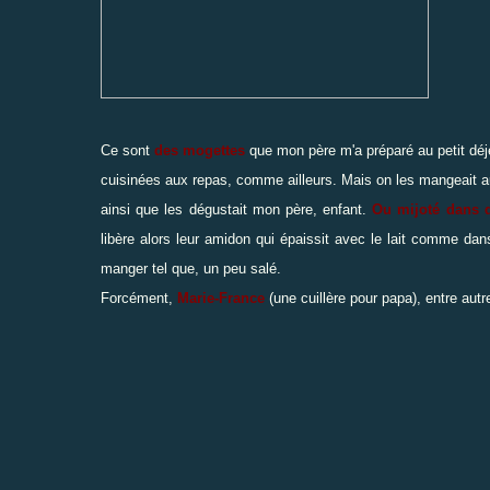
Ce sont
des mogettes
que mon père m'a préparé au petit déj
cuisinées aux repas, comme ailleurs. Mais on les mangeait au
ainsi que les dégustait mon père, enfant.
Ou mijoté dans d
libère alors leur amidon qui épaissit avec le lait comme da
manger tel que, un peu salé.
Forcément,
Marie-France
(
une cuillère pour papa
), entre autr