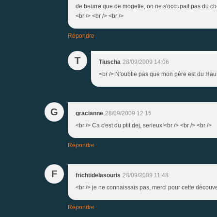
de beurre que de mogette, on ne s'occupait pas du chole
<br /> <br /> <br />
Répondre
T
Tiuscha
28/09/2009 14:06
<br /> N'oublie pas que mon père est du Haut P
G
gracianne
28/09/2009 12:15
<br /> Ca c'est du ptit dej, serieux!<br /> <br /> <br />
Répondre
F
frichtidelasouris
28/09/2009 11:48
<br /> je ne connaissais pas, merci pour cette découver
Répondre