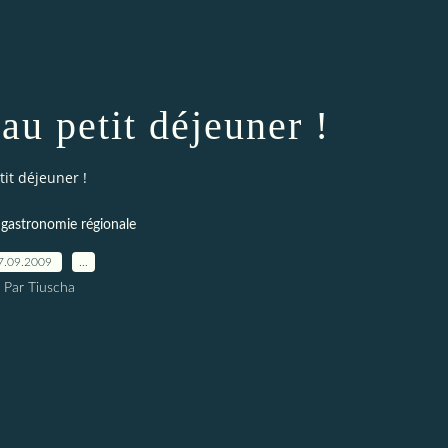
au petit déjeuner !
it déjeuner !
t gastronomie régionale
7.09.2009
…
Par Tiuscha