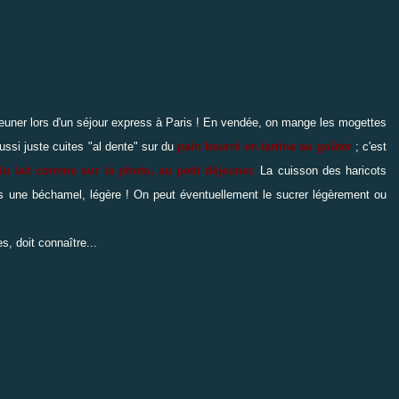
euner lors d'un séjour express à Paris ! En vendée, on mange les mogettes
ssi juste cuites "al dente" sur du
pain beurré en tartine au goûter
; c'est
u lait comme sur la photo, au petit déjeuner.
La cuisson des haricots
ns une béchamel, légère ! On peut éventuellement le sucrer légèrement ou
es, doit connaître...