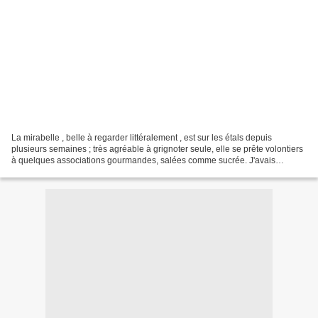
La mirabelle , belle à regarder littéralement , est sur les étals depuis
plusieurs semaines ; très agréable à grignoter seule, elle se prête volontiers
à quelques associations gourmandes, salées comme sucrée. J'avais
beaucoup aimé l'alliance avec le munster...