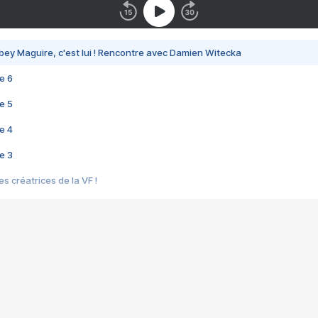
bey Maguire, c'est lui ! Rencontre avec Damien Witecka
e 6
e 5
e 4
e 3
s créatrices de la VF !
e 2
e 1
e Mektoub My Love arrive enfin ! Rencontre avec Shaïn Boumedine et Sal
i : après Toni en famille
elle réalise le bouleversant Dites lui que je l'aime