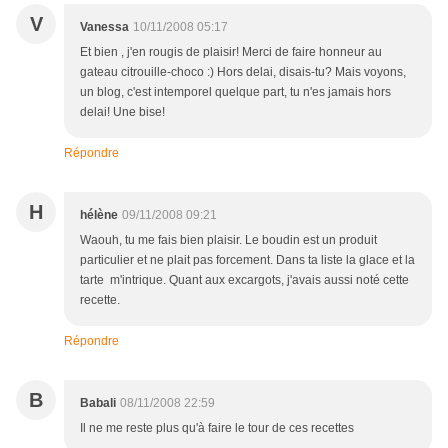
V
Vanessa
10/11/2008 05:17
Et bien , j'en rougis de plaisir! Merci de faire honneur au
gateau citrouille-choco :) Hors delai, disais-tu? Mais voyons,
un blog, c'est intemporel quelque part, tu n'es jamais hors
delai! Une bise!
Répondre
H
hélène
09/11/2008 09:21
Waouh, tu me fais bien plaisir. Le boudin est un produit
particulier et ne plait pas forcement. Dans ta liste la glace et la
tarte m'intrique. Quant aux excargots, j'avais aussi noté cette
recette.
Répondre
B
Babali
08/11/2008 22:59
Il ne me reste plus qu'à faire le tour de ces recettes