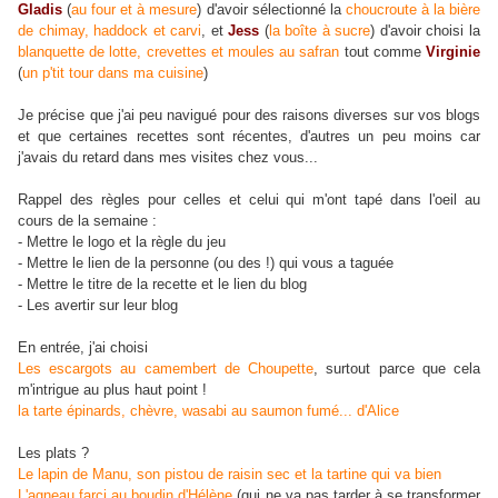
Gladis
(
au four et à mesure
) d'avoir sélectionné la
choucroute à la bière
de chimay, haddock et carvi
, et
Jess
(
la boîte à sucre
) d'avoir choisi la
blanquette de lotte, crevettes et moules au safran
tout comme
Virginie
(
un p'tit tour dans ma cuisine
)
Je précise que j'ai peu navigué pour des raisons diverses sur vos blogs
et que certaines recettes sont récentes, d'autres un peu moins car
j'avais du retard dans mes visites chez vous...
Rappel des règles pour celles et celui qui m'ont tapé dans l'oeil au
cours de la semaine :
- Mettre le logo et la règle du jeu
- Mettre le lien de la personne (ou des !) qui vous a taguée
- Mettre le titre de la recette et le lien du blog
- Les avertir sur leur blog
En entrée, j'ai choisi
Les escargots au camembert de Choupette
, surtout parce que cela
m'intrigue au plus haut point !
la tarte épinards, chèvre, wasabi au saumon fumé... d'Alice
Les plats ?
Le lapin de Manu, son pistou de raisin sec et la tartine qui va bien
L'agneau farci au boudin d'Hélène
(qui ne va pas tarder à se transformer