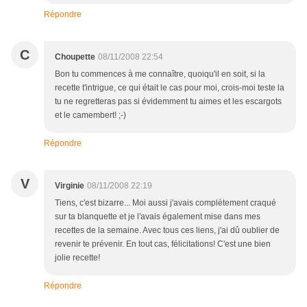
Répondre
C
Choupette
08/11/2008 22:54
Bon tu commences à me connaître, quoiqu'il en soit, si la
recette t'intrigue, ce qui était le cas pour moi, crois-moi teste la
tu ne regretteras pas si évidemment tu aimes et les escargots
et le camembert! ;-)
Répondre
V
Virginie
08/11/2008 22:19
Tiens, c'est bizarre... Moi aussi j'avais complètement craqué
sur ta blanquette et je l'avais également mise dans mes
recettes de la semaine. Avec tous ces liens, j'ai dû oublier de
revenir te prévenir. En tout cas, félicitations! C'est une bien
jolie recette!
Répondre