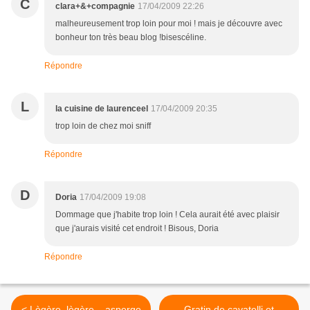
C
clara+&+compagnie
17/04/2009 22:26
malheureusement trop loin pour moi ! mais je découvre avec
bonheur ton très beau blog !bisescéline.
Répondre
L
la cuisine de laurenceel
17/04/2009 20:35
trop loin de chez moi sniff
Répondre
D
Doria
17/04/2009 19:08
Dommage que j'habite trop loin ! Cela aurait été avec plaisir
que j'aurais visité cet endroit ! Bisous, Doria
Répondre
< Lègère, lègère... asperge
Gratin de cavatelli et