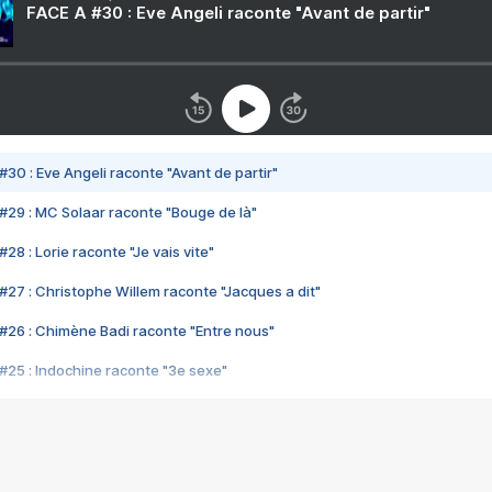
FACE A #30 : Eve Angeli raconte "Avant de partir"
#30 : Eve Angeli raconte "Avant de partir"
#29 : MC Solaar raconte "Bouge de là"
28 : Lorie raconte "Je vais vite"
#27 : Christophe Willem raconte "Jacques a dit"
#26 : Chimène Badi raconte "Entre nous"
#25 : Indochine raconte "3e sexe"
#24 : Zaho raconte "C'est chelou"
#23 : Patrick Bruel raconte "Au café des délices"
#22 : Kyo raconte "Le chemin"