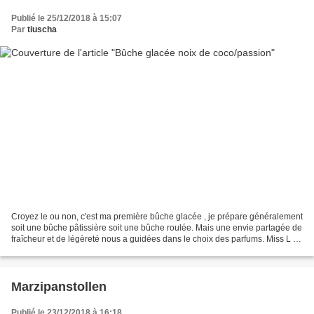
Publié le 25/12/2018 à 15:07
Par
tiuscha
Croyez le ou non, c'est ma première bûche glacée , je prépare généralement
soit une bûche pâtissière soit une bûche roulée. Mais une envie partagée de
fraîcheur et de légèreté nous a guidées dans le choix des parfums. Miss L et
moi nous sommes mises d'accord...
Marzipanstollen
Publié le 23/12/2018 à 16:18