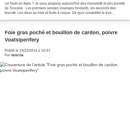
Un Noël en Italie ? Je vous propose aujourd'hui des morseletti et des tozzetti
de Toscane . Les premiers sondes losanges fondants, les seconds des
biscotti. Les deux au miel et fruits à coque. De quoi compléter le tour
d'Europe des biscuits d'Avent !...
Foie gras poché et bouillon de cardon, poivre
Voatsiperifery
Publié le 19/12/2016 à 10:47
Par
tiuscha