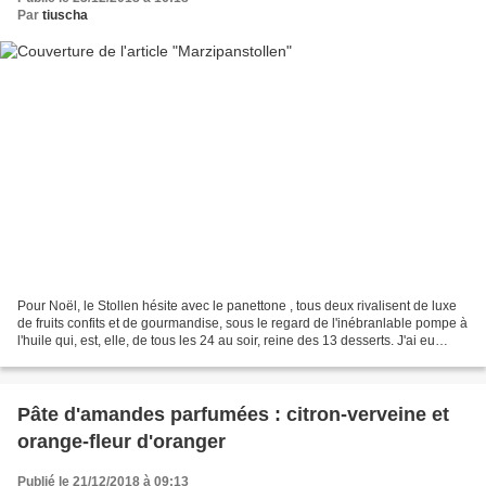
Par
tiuscha
Pour Noël, le Stollen hésite avec le panettone , tous deux rivalisent de luxe
de fruits confits et de gourmandise, sous le regard de l'inébranlable pompe à
l'huile qui, est, elle, de tous les 24 au soir, reine des 13 desserts. J'ai eu
l'occasion de préparer...
Pâte d'amandes parfumées : citron-verveine et
orange-fleur d'oranger
Publié le 21/12/2018 à 09:13