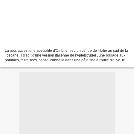
La rocciata est une spécialité d'Ombrie , région centre de l'Italie au sud de la
Toscane. Il s'agit d'une version italienne de l'Apfelstrudel , une roulade aux
pommes, fruits secs, cacao, cannelle dans une pâte fine à l'huile d'olive. Ici,
la rocciata...