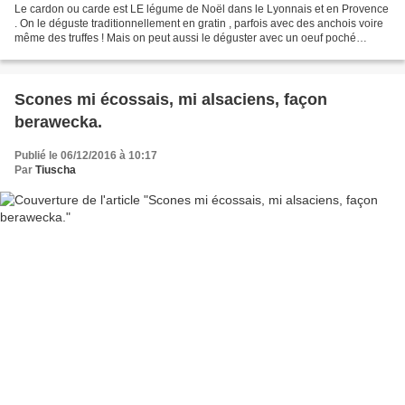
Le cardon ou carde est LE légume de Noël dans le Lyonnais et en Provence
. On le déguste traditionnellement en gratin , parfois avec des anchois voire
même des truffes ! Mais on peut aussi le déguster avec un oeuf poché
comme dans cette crème de morue....
Scones mi écossais, mi alsaciens, façon
berawecka.
Publié le 06/12/2016 à 10:17
Par
Tiuscha