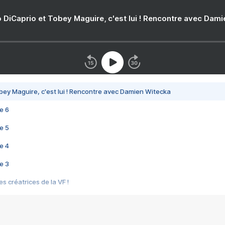
 DiCaprio et Tobey Maguire, c'est lui ! Rencontre avec Dam
bey Maguire, c'est lui ! Rencontre avec Damien Witecka
e 6
e 5
e 4
e 3
s créatrices de la VF !
e 2
e 1