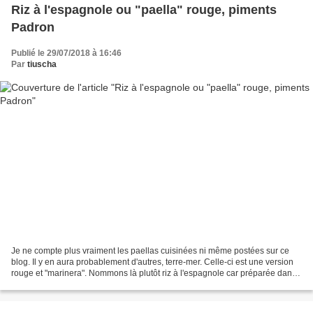
Riz à l'espagnole ou "paella" rouge, piments
Padron
Publié le 29/07/2018 à 16:46
Par
tiuscha
Je ne compte plus vraiment les paellas cuisinées ni même postées sur ce
blog. Il y en aura probablement d'autres, terre-mer. Celle-ci est une version
rouge et "marinera". Nommons là plutôt riz à l'espagnole car préparée dans
une sauteuse en fonte en place...