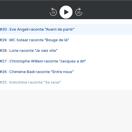
#30 : Eve Angeli raconte "Avant de partir"
#29 : MC Solaar raconte "Bouge de là"
28 : Lorie raconte "Je vais vite"
#27 : Christophe Willem raconte "Jacques a dit"
#26 : Chimène Badi raconte "Entre nous"
#25 : Indochine raconte "3e sexe"
#24 : Zaho raconte "C'est chelou"
#23 : Patrick Bruel raconte "Au café des délices"
#22 : Kyo raconte "Le chemin"
#21 : Nolwenn Leroy raconte "Cassé"