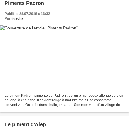
Piments Padron
Publié le 28/07/2018 à 16:32
Par
tiuscha
Le piment Padron, pimiento de Padr ón , est un piment doux allongé de 5 cm
de long, à chair fine. Il devient rouge à maturité mais il se consomme
souvent vert. On le frit dans l'huile, en tapas. Son nom vient d'un village de
Galice en Espagne. Ces piments...
Le piment d'Alep