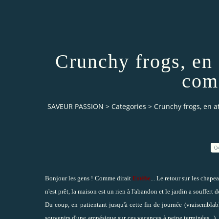
Crunchy frogs, en 
come
SAVEUR PASSION
>
Categories
>
Crunchy frogs, en at
0
Bonjour les gens ! Comme dirait
Estèbe
... Le retour sur les chape
n'est prêt, la maison est un rien à l'abandon et le jardin a souffert d
Du coup, en patientant jusqu'à cette fin de journée (vraisemblab
souvenirs d'une amnésique sur ces vacances à peine terminées...), v