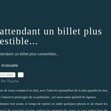
attendant un billet plus
stible...
tendant un billet plus comestible...
Inclassable
4.07.2008
…
Par Tiuscha
aux de roues comme il se doit, avec l'arrivée aujourd'hui de la plus grande (et rien
e l'absence prolongée de sa jardinière...) et sacro-saint apéritif de rigueur.
lement rien avant, le temps de mettre en ordre quelques photos et de réunir les
oici de quoi faire sourire, surtout les amateurs du genre, je veux parler bien sûr