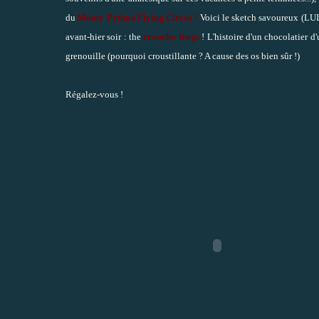
du
Monty Python Flying Circus !
Voici le sketch savoureux (LUI a
avant-hier soir : the
crunchy frogs
! L'histoire d'un chocolatier d
grenouille (pourquoi croustillante ? A cause des os bien sûr !)
Régalez-vous !