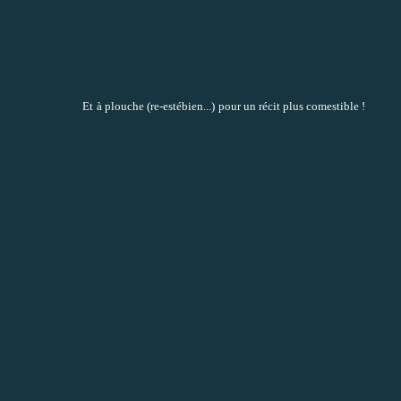
Et
à plouche (re-estébien...)
pour un récit plus comestible !