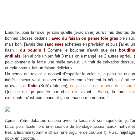
Ensuite, pour la farce, je sais qu'elle (Gracianne) aurait mis des tas de
bonnes choses dedans ;
avec du faisan on pense foie gras
bien sûr,
mais bon, j'avais des
saucisses
achetées en prévision et puis j'ai eu un
flash :
du boudin !
Comme le boucher n'avait que des
boudins
antillais
, j'en ai pris un (en fait 3 mais on a mangé les 2 autres après...)
pour donner à la farce une réelle saveur. Un trait de calvados dessus,
et cela nous a fait un faisan délicieux.
Un bémol qui rejoint le conseil d'espeiller le volatile, la peau n'a aucun
inérêt : mieux vaut l'enlever et barder complètement la bête, c'était ce
qu'avait fait
Katia
(Bolli's kitchen),
en plus elle aussi avec du faisan !
Que ne suis-je passée par chez elle avant... Sinon, la farce est
excellente, c'est bon chaud et ça se mange même froid !
Après m'être débattue un peu avec le faisan et son squelette, je l'ai
farci, puis ficelé lors une séance de bondage assez aproximative et
très artisanale (comme d'hab', une aiguille de couture !). Puis, mijotage
doux en cocotte...