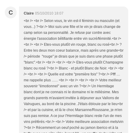
C
Claire
05/10/2010 18:07
<br /> <br /> Selon vous, le vin est-il féminin ou masculin (et
vous...) ?<br /> Moi suis une fille et le vin je dirais change de
camp selon sa personnalité. Je refuse par contre avec
énergie l'association bêtifiante entre vin sucré/féminité.<br />
<br /> <br /> Etes-vous plutôt vin rouge, blanc ou rosé<br /> ?
Entre les deux mon coeur balance, mais après une grande<br
/> période "rouge" je dirais que je suis dans une phase plutôt
"blanc".<br /> <br /> <br /> <br /> Etes-vous plutôt Champagne
blanc ou rosé ?<br /> Blanc - et plutôt Blanc de Noir. <br /> <br
/> <br /> <br /> Quelle est votre "première fois" ?<br /> Pfff ....
me rappelle plus ....... <br /> <br /> <br /> <br /> Votre meilleur
souvenir "émotionnel" avec un vin ?<br /> Un Hermitage
blanc dont je ne connais ni le domaine ni le millésime. Mes
grands parents m'avaient invitée à déjeuner aux Vallons de
Valrugues, au bord de la piscine. J'étais éblouie par le lieu<br
/> et par la cuisine, et là le choc Marsanne/Roussane, je m'en
suis pas remise. A ce jour l'Hermitage blanc reste l'un de mes
vins préférés.<br /> <br /> Votre meilleure association mets/vin
?<br /> Récemment un oeuf poché au jamon iberico et à la