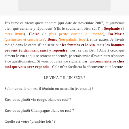
J'exhume ce vieux questionnaire (qui date de novembre 2007) et j'aimerais
bien que certains y répondent (s'ils le souhaitent bien sûr !) :
Stéphanie
(
1
mets-10vins
),
Claire
(
la plus petite cuisine du monde
),
Isa-Marie
(
grelinettes et cassolettes)
,
Benco
(
lou paladar lepet
), entre autres. Je l'avais
rédigé dans le cadre d'une série sur
les femmes et le vin
, mais
les hommes
peuvent évidemment aussi y répondre,
n'est ce pas Ben ! Avis à ceux qui
aiment le vin et qui se sentent concernés, je serais ravie d'avoir leurs réponses
à ce questionnaire... Si vous pouviez me signaler par
un commentaire chez
moi que vous avez répondu
... Cela m'en facilitera la découverte et la lecture.
LE VIN A-T-IL UN SEXE ?
Selon vous, le vin est-il féminin ou masculin (et vous...) ?
Etes-vous plutôt vin rouge, blanc ou rosé ?
Etes-vous plutôt Champagne blanc ou rosé ?
Quelle est votre "première fois" ?