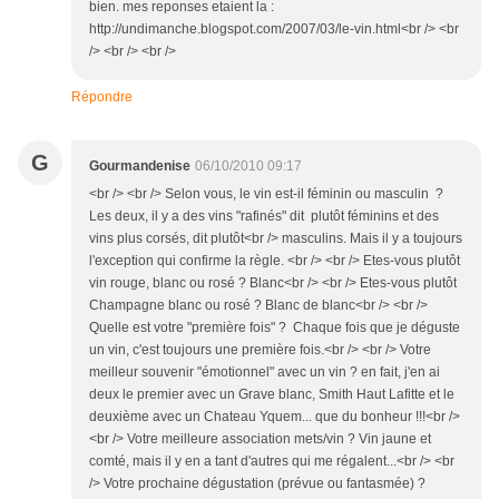
bien. mes reponses etaient la :
http://undimanche.blogspot.com/2007/03/le-vin.html<br /> <br
/> <br /> <br />
Répondre
G
Gourmandenise
06/10/2010 09:17
<br /> <br /> Selon vous, le vin est-il féminin ou masculin ?
Les deux, il y a des vins "rafinés" dit plutôt féminins et des
vins plus corsés, dit plutôt<br /> masculins. Mais il y a toujours
l'exception qui confirme la règle. <br /> <br /> Etes-vous plutôt
vin rouge, blanc ou rosé ? Blanc<br /> <br /> Etes-vous plutôt
Champagne blanc ou rosé ? Blanc de blanc<br /> <br />
Quelle est votre "première fois" ? Chaque fois que je déguste
un vin, c'est toujours une première fois.<br /> <br /> Votre
meilleur souvenir "émotionnel" avec un vin ? en fait, j'en ai
deux le premier avec un Grave blanc, Smith Haut Lafitte et le
deuxième avec un Chateau Yquem... que du bonheur !!!<br />
<br /> Votre meilleure association mets/vin ? Vin jaune et
comté, mais il y en a tant d'autres qui me régalent...<br /> <br
/> Votre prochaine dégustation (prévue ou fantasmée) ?