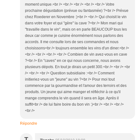
moment unique.<br /> <br /> <br /> <br /> <br /> Votre
prochaine dégustation (prévue ou fantasmée) ?<br /> Prévue
chez Roederer en Novembre :)<br /> <br /> Qui choisit le vin
dans votre foyer et qui "gère" la cave ?<br /> Mon mari qui
"travaille dans le vin", mais on en parle BEAUCOUP tous les
deux car comme je cuisine énormément nous parlons des
accords. Il me consulte lors de ses commandes et nous
choisissons<br /> toujours ensemble les vins d'un diner.<br />
<br /> <br /> <br /> <br /> Combien de vin avez-vous en cave
?<br /> En "caves" en ce qui nous concerne, nous avons
plusieurs dépots. En tout je dirais un petit 300.<br /> <br /> <br
/> <br /> <br /> Question subsidiaire :<br /> Comment
initieriez-vous un "jeune" au vin ?<br /> Pour moi tout
commence par la gourmandise et l'amour des terroirs et des
produits. Un jeune qui aime manger et réfléchir à ce qu'il
mange comprendra le vin quand il sera en âge. Après il
suffit<br /> de lui faire boire du bon vin :)<br /> <br /> <br />
<br />
Répondre
T