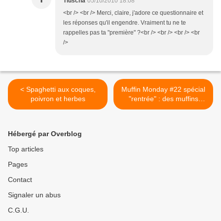
Tiuscha
05/10/2010 18:08
<br /> <br /> Merci, claire, j'adore ce questionnaire et
les réponses qu'il engendre. Vraiment tu ne te
rappelles pas ta "première" ?<br /> <br /> <br /> <br
/>
< Spaghetti aux coques,
Muffin Monday #22 spécial
poivron et herbes
"rentrée" : des muffins
pleins d'énergie ! >
Hébergé par Overblog
Top articles
Pages
Contact
Signaler un abus
C.G.U.