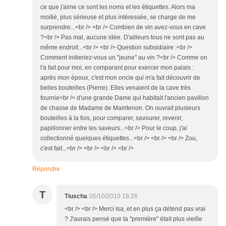
ce que j'aime ce sont les noms et les étiquettes. Alors ma
moitié, plus sérieuse et plus intéressée, se charge de me
surprendre...<br /> <br /> Combien de vin avez-vous en cave
?<br /> Pas mal, aucune idée. D'ailleurs tous ne sont pas au
même endroit...<br /> <br /> Question subsidiaire :<br />
Comment initieriez-vous un "jeune" au vin ?<br /> Comme on
l'a fait pour moi, en comparant pour exercer mon palais :
après mon époux, c'est mon oncle qui m'a fait découvrir de
belles bouteilles (Pierre). Elles venaient de la cave très
fournie<br /> d'une grande Dame qui habitait l'ancien pavillon
de chasse de Madame de Maintenon. On ouvrait plusieurs
bouteilles à la fois, pour comparer, savourer, revenir,
papillonner entre les saveurs...<br /> Pour le coup, j'ai
collectionné quelques étiquettes...<br /> <br /> <br /> Zou,
c'est fait...<br /> <br /> <br /> <br />
Répondre
T
Tiuscha
05/10/2010 18:26
<br /> <br /> Merci Isa, et en plus ça détend pas vrai
? J'aurais pensé que ta "première" était plus vieille