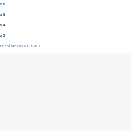
e 6
e 5
e 4
e 3
s créatrices de la VF !
e 2
e 1
e Mektoub My Love arrive enfin ! Rencontre avec Shaïn Boumedine et Sal
i : après Toni en famille
elle réalise le bouleversant Dites lui que je l'aime
ais ! Rencontre autour de Vie privée de Rebecca Zlotowski
 de Marguerite, Grave... Rencontre avec Ella Rumpf
 Les Rêveurs, un film intime sur la santé mentale