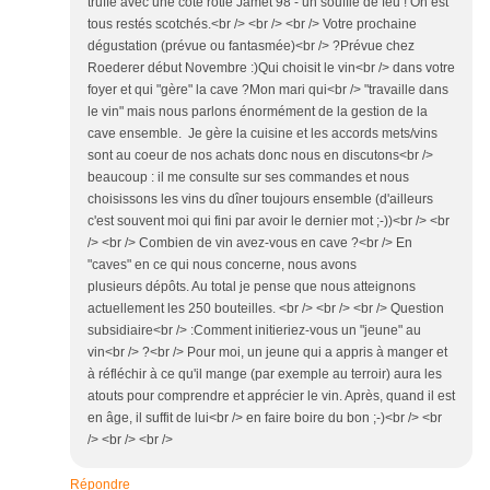
truffe avec une côte rôtie Jamet 98 - un souffle de feu ! On est
tous restés scotchés.<br /> <br /> <br /> Votre prochaine
dégustation (prévue ou fantasmée)<br /> ?Prévue chez
Roederer début Novembre :)Qui choisit le vin<br /> dans votre
foyer et qui "gère" la cave ?Mon mari qui<br /> "travaille dans
le vin" mais nous parlons énormément de la gestion de la
cave ensemble. Je gère la cuisine et les accords mets/vins
sont au coeur de nos achats donc nous en discutons<br />
beaucoup : il me consulte sur ses commandes et nous
choisissons les vins du dîner toujours ensemble (d'ailleurs
c'est souvent moi qui fini par avoir le dernier mot ;-))<br /> <br
/> <br /> Combien de vin avez-vous en cave ?<br /> En
"caves" en ce qui nous concerne, nous avons
plusieurs dépôts. Au total je pense que nous atteignons
actuellement les 250 bouteilles. <br /> <br /> <br /> Question
subsidiaire<br /> :Comment initieriez-vous un "jeune" au
vin<br /> ?<br /> Pour moi, un jeune qui a appris à manger et
à réfléchir à ce qu'il mange (par exemple au terroir) aura les
atouts pour comprendre et apprécier le vin. Après, quand il est
en âge, il suffit de lui<br /> en faire boire du bon ;-)<br /> <br
/> <br /> <br />
Répondre