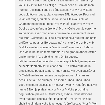
<br /> <br /> Selon vous, le vin est-il féminin ou masculin (et
vous...) ?<br /> Rien n'est figé. Cela dépend du vin, de mon
humeur, des conditions de dégustation...<br /> <br /> Etes-
vous plutôt vin rouge, blanc ou rosé ?Plutôt rouge. Pour moi
le vin est rouge, ou blanc.<br /> <br /> Etes-vous plutôt
Champagne blanc ou rosé ?<br /> Plutôt blanc<br /> <br />
Quelle est votre "première fois" ?<br /> Celle dont je veux me
souvenir est avec mon époux qui m'a délicieusement initiée
aux vins. C'était un Pauillac. C'est pour cela que j'ai une nette
préférence pour les Bordeaux, qu'il<br /> préfère...<br /> <br
/> Votre meilleur souvenir "émotionnel" avec un vin ?<br />
Une vielle bouteille remarquable, d'une grande année et très
ancienne dont j'ai oublié le nom. On l'a ouverte
religieusement, en attendant juste ce qu'il fallait, en espérant
ce nectar fabuleux<br /> et ancien... Et à l'ouverture de la
prestigieuse bouteille...rien. Plus rien. Le vin avait passé.<br
/> C'était un des summums du top je trouve. Un cran au
dessus de tout ce qu'on peut espérer...<br /> <br /> <br />
Votre meilleure association mets/vin ?<br /> Peut-être noix vin
jaune ? Non je plaisante...<br /> <br /> Votre prochaine
dégustation (prévue ou fantasmée) ?<br /> Nous devrions
avoir quelque chose à fêter tout bientôt...<br /> <br /> Qui
choisit le vin dans votre foyer et qui "gère" la cave ?<br /> Moi