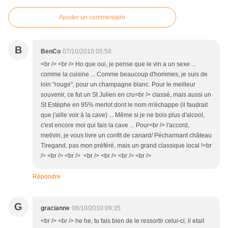
Ajouter un commentaire
B
BenCo
07/10/2010 05:58
<br /> <br /> Ho que oui, je pense que le vin a un sexe ...
comme la cuisine ... Comme beaucoup d'hommes, je suis de
loin "rouge", pour un champagne blanc. Pour le meilleur
souvenir, ce fut un St Julien en cru<br /> classé, mais aussi un
St Estèphe en 95% merlot dont le nom m'échappe (il faudrait
que j'aille voir à la cave) ... Même si je ne bois plus d'alcool,
c'est encore moi qui fais la cave ... Pour<br /> l'accord,
met/vin, je vous livre un confit de canard/ Pécharmant château
Tiregand, pas mon préféré, mais un grand classique local !<br
/> <br /> <br /> <br /> <br /> <br /> <br />
Répondre
G
gracianne
06/10/2010 09:35
<br /> <br /> he he, tu fais bien de le ressortir celui-ci, il etait