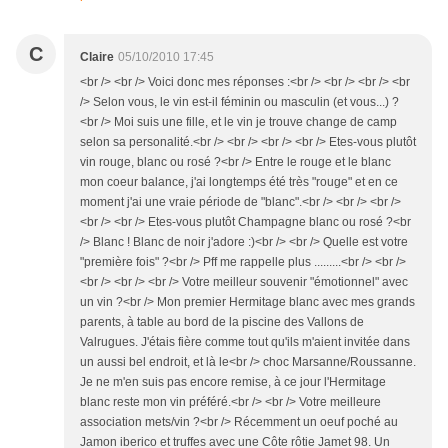
C
Claire
05/10/2010 17:45
<br /> <br /> Voici donc mes réponses :<br /> <br /> <br /> <br
/> Selon vous, le vin est-il féminin ou masculin (et vous...) ?
<br /> Moi suis une fille, et le vin je trouve change de camp
selon sa personalité.<br /> <br /> <br /> <br /> Etes-vous plutôt
vin rouge, blanc ou rosé ?<br /> Entre le rouge et le blanc
mon coeur balance, j'ai longtemps été très "rouge" et en ce
moment j'ai une vraie période de "blanc".<br /> <br /> <br />
<br /> <br /> Etes-vous plutôt Champagne blanc ou rosé ?<br
/> Blanc ! Blanc de noir j'adore :)<br /> <br /> Quelle est votre
"première fois" ?<br /> Pff me rappelle plus .........<br /> <br />
<br /> <br /> <br /> Votre meilleur souvenir "émotionnel" avec
un vin ?<br /> Mon premier Hermitage blanc avec mes grands
parents, à table au bord de la piscine des Vallons de
Valrugues. J'étais fière comme tout qu'ils m'aient invitée dans
un aussi bel endroit, et là le<br /> choc Marsanne/Roussanne.
Je ne m'en suis pas encore remise, à ce jour l'Hermitage
blanc reste mon vin préféré.<br /> <br /> Votre meilleure
association mets/vin ?<br /> Récemment un oeuf poché au
Jamon iberico et truffes avec une Côte rôtie Jamet 98. Un