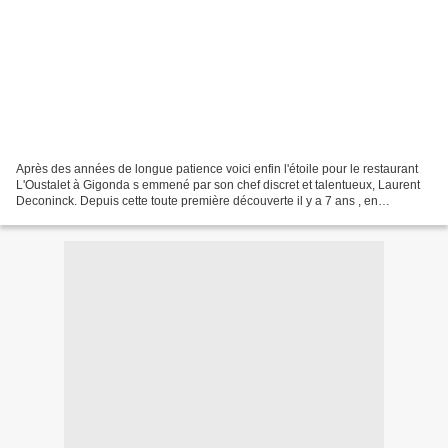
Après des années de longue patience voici enfin l'étoile pour le restaurant
L'Oustalet à Gigonda s emmené par son chef discret et talentueux, Laurent
Deconinck. Depuis cette toute première découverte il y a 7 ans , en
compagnie de Charles Perrin (le restaurant...