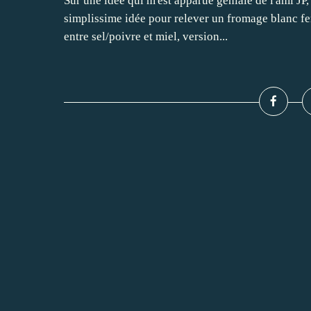
Sur une idée qui m'est apparue géniale de l'ami JP
simplissime idée pour relever un fromage blanc ferm
entre sel/poivre et miel, version...