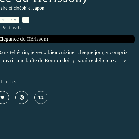
,
raire et cinéphile
Japon
9.12.2015
…
Par tiuscha
 Dans tel écrin, je veux bien cuisiner chaque jour, y compris
 ouvrir une boîte de Ronron doit y paraître délicieux. – Je
Lire la suite