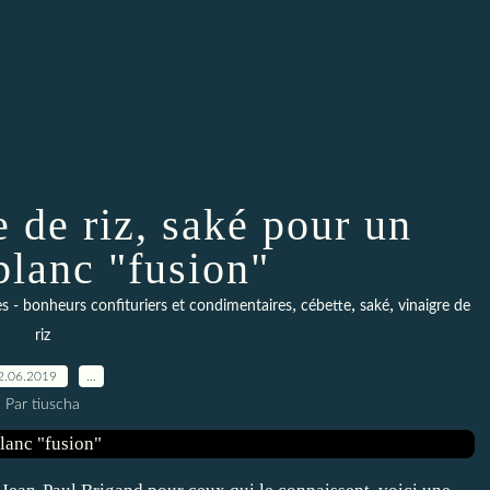
e de riz, saké pour un
blanc "fusion"
,
,
,
s - bonheurs confituriers et condimentaires
cébette
saké
vinaigre de
riz
2.06.2019
…
Par tiuscha