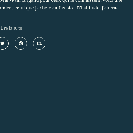
, Jean-Paul Brigand pour ceux qui le connaissent, voici une
ier , celui que j'achète au Jas bio . D'habitude, j'alterne
Lire la suite