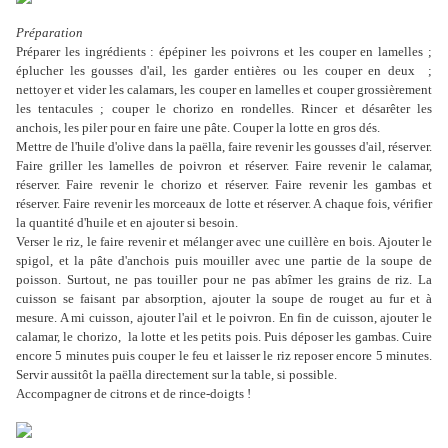
Préparation
Préparer les ingrédients : épépiner les poivrons et les couper en lamelles ;
éplucher les gousses d'ail, les garder entières ou les couper en deux ;
nettoyer et vider les calamars, les couper en lamelles et couper grossièrement
les tentacules ; couper le chorizo en rondelles. Rincer et désarêter les
anchois, les piler pour en faire une pâte. Couper la lotte en gros dés.
Mettre de l'huile d'olive dans la paëlla, faire revenir les gousses d'ail, réserver.
Faire griller les lamelles de poivron et réserver. Faire revenir le calamar,
réserver. Faire revenir le chorizo et réserver. Faire revenir les gambas et
réserver. Faire revenir les morceaux de lotte et réserver. A chaque fois, vérifier
la quantité d'huile et en ajouter si besoin.
Verser le riz, le faire revenir et mélanger avec une cuillère en bois. Ajouter le
spigol, et la pâte d'anchois puis mouiller avec une partie de la soupe de
poisson. Surtout, ne pas touiller pour ne pas abîmer les grains de riz. La
cuisson se faisant par absorption, ajouter la soupe de rouget au fur et à
mesure. A mi cuisson, ajouter l'ail et le poivron. En fin de cuisson, ajouter le
calamar, le chorizo, la lotte et les petits pois. Puis déposer les gambas. Cuire
encore 5 minutes puis couper le feu et laisser le riz reposer encore 5 minutes.
Servir aussitôt la paëlla directement sur la table, si possible.
Accompagner de citrons et de rince-doigts !