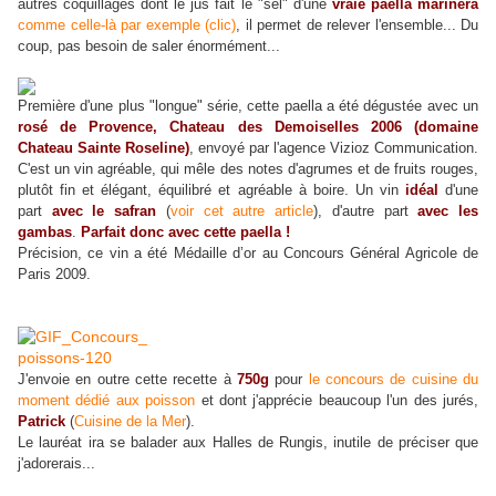
autres coquillages dont le jus fait le "sel" d'une
vraie paella marinera
comme celle-là par exemple (clic)
, il permet de relever l'ensemble... Du
coup, pas besoin de saler énormément...
Première d'une plus "longue" série, cette paella a été dégustée avec un
rosé de Provence, Chateau des Demoiselles 2006 (domaine
Chateau Sainte Roseline)
, envoyé par l'agence Vizioz Communication.
C'est un vin agréable
, qui mêle des notes d'agrumes et de fruits rouges,
plutôt fin et élégant, équilibré et agréable à boire. Un vin
idéal
d
'une
part
avec le safran
(
voir cet autre article
), d'autre part
avec les
gambas
.
Parfait donc avec cette paella !
Précision, ce vin a été Médaille d’or au Concours Général Agricole de
Paris 2009.
J'envoie en outre cette recette à
750g
pour
le concours de cuisine du
moment dédié aux poisson
et dont j'apprécie beaucoup
l'un des jurés,
Patrick
(
Cuisine de la Mer
).
Le lauréat ira se balader aux Halles de Rungis, inutile de préciser que
j'adorerais...