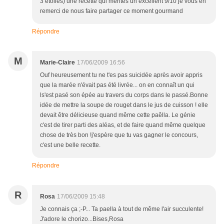
3 étoiles) une recette qui mérites un excellent 9/10 je vous en
remerci de nous faire partager ce moment gourmand
Répondre
M
Marie-Claire
17/06/2009 16:56
Ouf heureusement tu ne t'es pas suicidée après avoir appris
que la marée n'évait pas été livrée... on en connaît un qui
ls'est pasé son épée au travers du corps dans le passé.Bonne
idée de mettre la soupe de rouget dans le jus de cuisson ! elle
devait être délicieuse quand même cette paêlla. Le génie
c'est de tirer parti des aléas, et de faire quand même quelque
chose de très bon !j'espère que tu vas gagner le concours,
c'est une belle recette.
Répondre
R
Rosa
17/06/2009 15:48
Je connais ça ;-P... Ta paella à tout de même l'air succulente!
J'adore le chorizo...Bises,Rosa