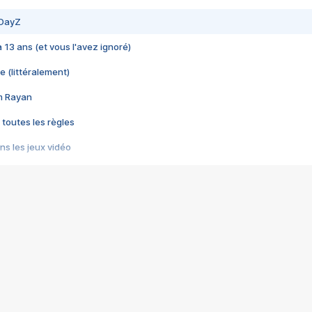
 DayZ
 a 13 ans (et vous l'avez ignoré)
e (littéralement)
im Rayan
 toutes les règles
s les jeux vidéo
us choquant de Rockstar ? - Le scandale BULLY
e plus moche de Steam
du RÊVE tourne au CAUCHEMAR
pendant 8 heures
it… à tort
umiliés par un jeu vidéo