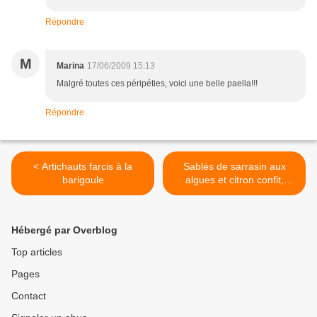
Répondre
M
Marina
17/06/2009 15:13
Malgré toutes ces péripéties, voici une belle paella!!!
Répondre
< Artichauts farcis à la
Sablés de sarrasin aux
barigoule
algues et citron confit,
rillettes de sardine >
Hébergé par Overblog
Top articles
Pages
Contact