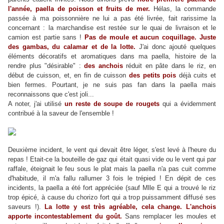
l'année, paella de poisson et fruits de mer.
Hélas, la commande
passée à ma poissonnière ne lui a pas été livrée, fait rarissime la
concernant : la marchandise est restée sur le quai de livraison et le
camion est partie sans !
Pas de moule et aucun coquillage. Juste
des gambas, du calamar et de la lotte.
J'ai donc ajouté quelques
éléments décoratifs et aromatiques dans ma paella, histoire de la
rendre plus "désirable" :
des anchois
réduit en pâte dans le riz, en
début de cuisson, et, en fin de cuisson
des petits pois
déjà cuits et
bien fermes. Pourtant, je ne suis pas fan dans la paella mais
reconnaissons que c'est joli...
A noter, j'ai utilisé
un reste de soupe de rougets
qui a évidemment
contribué à la sav
eur de l'ensemble !
Deuxième incident, le vent qui devait être léger, s'est levé à l'heure du
repas ! Etait-ce la bouteille de gaz qui était quasi vide ou le vent qui par
raffale, éteignait le feu sous le plat mais la paella n'a pas cuit comme
d'habitude, il m'a fallu rallumer 3 fois le trépied ! En dépit de ces
incidents, la paella a été fort appréciée (sauf Mlle E qui a trouvé le riz
trop épicé, à cause du chorizo fort qui a trop puissamment diffusé ses
saveurs !).
La lotte y est très agréable, cela change. L'anchois
apporte incontestablement du goût.
Sans remplacer les moules et