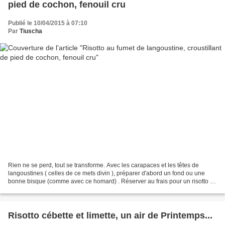
pied de cochon, fenouil cru
Publié le 10/04/2015 à 07:10
Par
Tiuscha
Rien ne se perd, tout se transforme. Avec les carapaces et les têtes de
langoustines ( celles de ce mets divin ), préparer d'abord un fond ou une
bonne bisque (comme avec ce homard) . Réserver au frais pour un risotto .
celui-ci était enrichi de zeste...
Risotto cébette et limette, un air de Printemps...