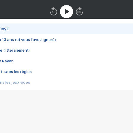
 DayZ
 a 13 ans (et vous l'avez ignoré)
e (littéralement)
im Rayan
 toutes les règles
s les jeux vidéo
us choquant de Rockstar ? - Le scandale BULLY
e plus moche de Steam
du RÊVE tourne au CAUCHEMAR
pendant 8 heures