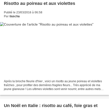
Risotto au poireau et aux violettes
Publié le 23/03/2016 à 06:58
Par
tiuscha
Après la brioche fleurie d'hier , voici un risotto au jeune poireau et violettes
fraîches , pour profiter des dernières fragiles fleurs... Très apprécié de ma
jeune glaneuse ! Les ultimes violettes sont venir nourrir, entre autres mets
préparés hier en...
Un Noël en Italie : risotto au café, foie gras et